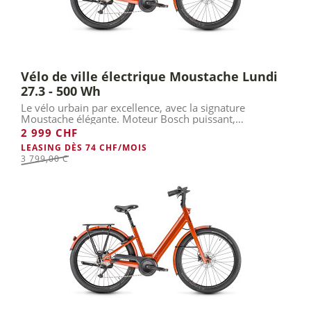
Vélo de ville électrique Moustache Lundi
27.3 - 500 Wh
Le vélo urbain par excellence, avec la signature
Moustache élégante. Moteur Bosch puissant,
confortable et connecté.
2 999 CHF
LEASING DÈS 74 CHF/MOIS
3 799,00 Chf