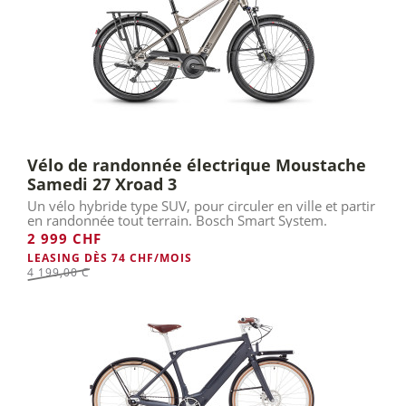
besoins. Cyclable a sélectionné les meilleurs VAE
urbains, en privilégiant les modèles à moteur pédalier,
pour leur efficience et leur confort d’utilisation qui se
rapproche le plus d'un vélo sans assistance.
LIRE LA SUITE >
Vélo de randonnée électrique Moustache
Samedi 27 Xroad 3
Un vélo hybride type SUV, pour circuler en ville et partir
en randonnée tout terrain. Bosch Smart System.
2 999 CHF
LEASING DÈS 74 CHF/MOIS
4 199,00 Chf