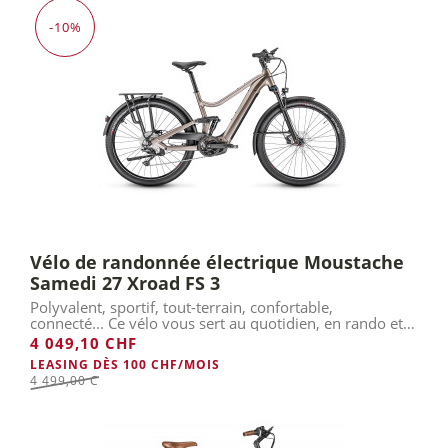
-10%
Vélo de randonnée électrique Moustache
Samedi 27 Xroad FS 3
Polyvalent, sportif, tout-terrain, confortable,
connecté... Ce vélo vous sert au quotidien, en rando et
en voyage.
4 049,10 CHF
LEASING DÈS 100 CHF/MOIS
4 499,00 Chf