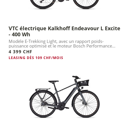
VTC électrique Kalkhoff Endeavour L Excite
- 400 Wh
Modèle E-Trekking Light, avec un rapport poids-
puissance optimisé et le moteur Bosch Performance
Line SX.
4 399 CHF
LEASING DÈS 109 CHF/MOIS