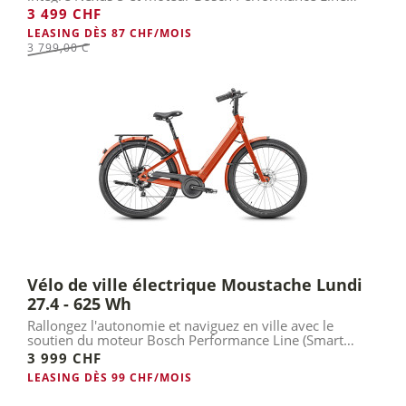
(Smart).
3 499 CHF
LEASING DÈS 87 CHF/MOIS
3 799,00 Chf
Vélo de ville électrique Moustache Lundi
27.4 - 625 Wh
Rallongez l'autonomie et naviguez en ville avec le
soutien du moteur Bosch Performance Line (Smart
System).
3 999 CHF
LEASING DÈS 99 CHF/MOIS