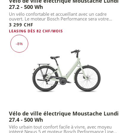
Vélo de ville électrique Moustache Lundi
27.2 - 500 Wh
Un vélo confortable et accueillant avec un cadre
ouvert. Le moteur Bosch Performance sera votre
meilleur allié.
3 299 CHF
LEASING DÈS 82 CHF/MOIS
-8%
Vélo de ville électrique Moustache Lundi
27.4 - 500 Wh
Vélo urbain tout confort facile à vivre, avec moyeu
intégré Nexus 5 et moteur Bosch Performance Line