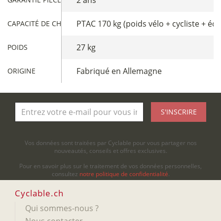
PTAC 170 kg (poids vélo + cycliste + é
CAPACITÉ DE CHARGE
27 kg
POIDS
Fabriqué en Allemagne
ORIGINE
S'INSCRIRE
Vos données sont traitées par Cyclable pour vous partager nos
nouveautés, conseils et offres exclusives.
Pour en savoir plus sur le traitement de vos données personnelles,
consultez
notre politique de confidentialité
.
Cyclable.ch
Qui sommes-nous ?