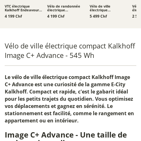
VTC électrique
Vélo de randonnée
Vélo de ville
Vélo 
Kalkhoff Endeavour L
électrique
électrique
élec
Touring
Moustache Xroad 4 -
Schindelhauer
Schi
4 199 Chf
4 199 Chf
5 499 Chf
2 52
800 Wh
Heinrich XIV
Heinr
Vélo de ville électrique compact Kalkhoff
Image C+ Advance - 545 Wh
Le
vélo de ville électrique compact Kalkhoff Image
C+ Advance
est une curiosité de la gamme E-City
Kalkhoff. Compact et rapide, c'est le gabarit idéal
pour les petits trajets du quotidien. Vous optimisez
vos déplacements et gagnez en sérénité. Le
stationnement est facilité, comme le rangement en
appartement ou en intérieur.
Image C+ Advance - Une taille de