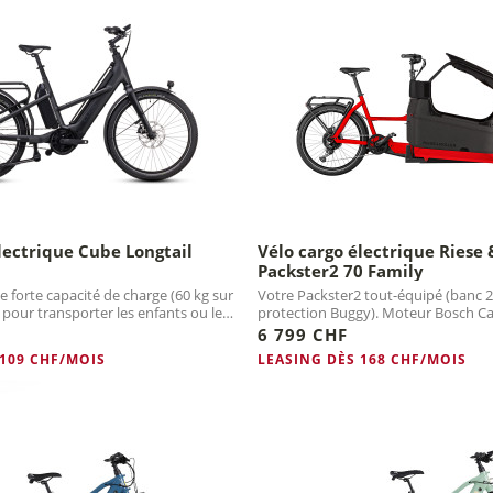
lectrique Cube Longtail
Vélo cargo électrique Riese 
Packster2 70 Family
 forte capacité de charge (60 kg sur
Votre Packster2 tout-équipé (banc 2
 pour transporter les enfants ou les
protection Buggy). Moteur Bosch Ca
6 799 CHF
 109 CHF/MOIS
LEASING DÈS 168 CHF/MOIS