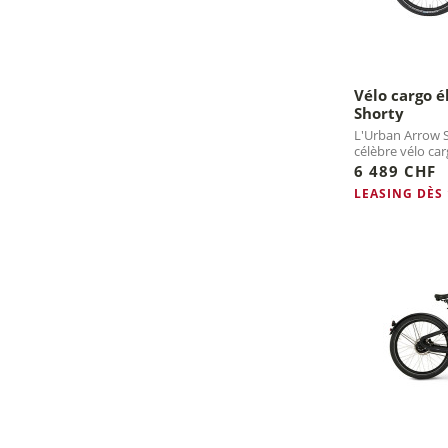
Vélo cargo 
Shorty
L'Urban Arrow S
célèbre vélo car
est proposé en 3
6 489 CHF
LEASING DÈS