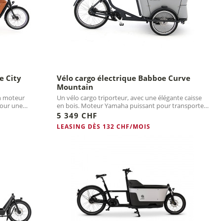
e City
Vélo cargo électrique Babboe Curve
Mountain
n moteur
Un vélo cargo triporteur, avec une élégante caisse
pour une
en bois. Moteur Yamaha puissant pour transporter
sa petite...
5 349 CHF
LEASING DÈS 132 CHF/MOIS