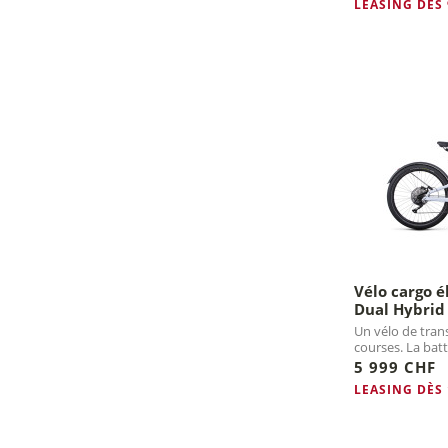
LEASING DÈS
Vélo cargo é
Dual Hybrid
Un vélo de tran
courses. La bat
plus loin.
5 999 CHF
LEASING DÈS