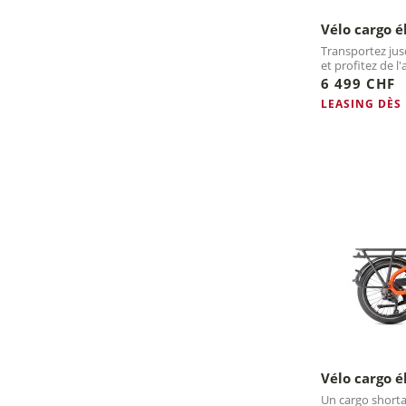
Vélo cargo é
Transportez jus
et profitez de l
Line !
6 499 CHF
LEASING DÈS
Vélo cargo é
Un cargo shortail