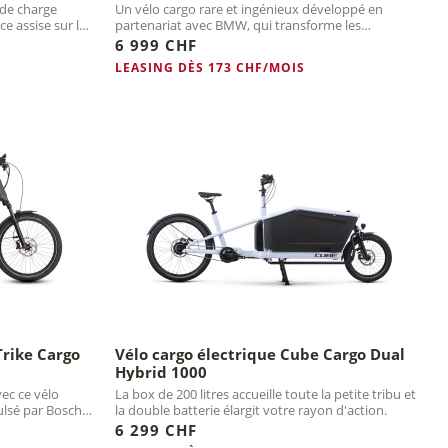
 de charge
Un vélo cargo rare et ingénieux développé en
e assise sur le
partenariat avec BMW, qui transforme les
déplacements en famille.
6 999 CHF
LEASING DÈS 173 CHF/MOIS
Trike Cargo
Vélo cargo électrique Cube Cargo Dual
Hybrid 1000
vec ce vélo
La box de 200 litres accueille toute la petite tribu et
ulsé par Bosch
la double batterie élargit votre rayon d'action.
6 299 CHF