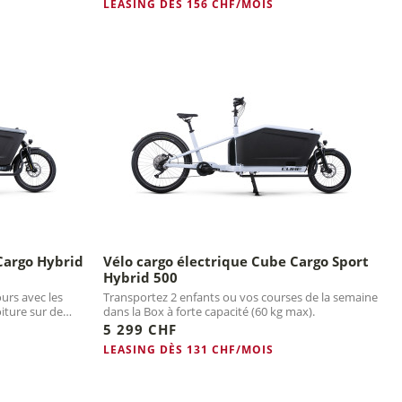
LEASING DÈS 156 CHF/MOIS
Cargo Hybrid
Vélo cargo électrique Cube Cargo Sport
Hybrid 500
ours avec les
Transportez 2 enfants ou vos courses de la semaine
iture sur de
dans la Box à forte capacité (60 kg max).
5 299 CHF
LEASING DÈS 131 CHF/MOIS