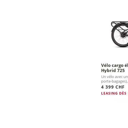
Vélo cargo é
Hybrid 725
Un vélo avec une
porte-bagages),
courses.
4 399 CHF
LEASING DÈS