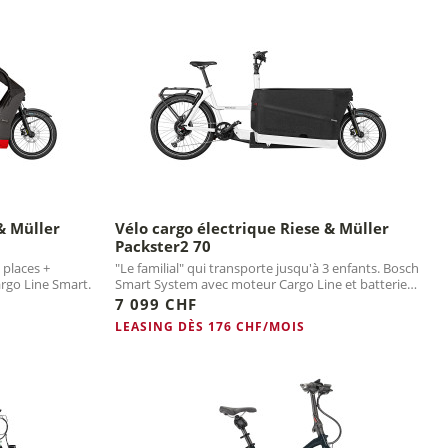
& Müller
Vélo cargo électrique Riese & Müller
Packster2 70
 places +
"Le familial" qui transporte jusqu'à 3 enfants. Bosch
rgo Line Smart.
Smart System avec moteur Cargo Line et batterie
750 Wh.
7 099 CHF
LEASING DÈS 176 CHF/MOIS