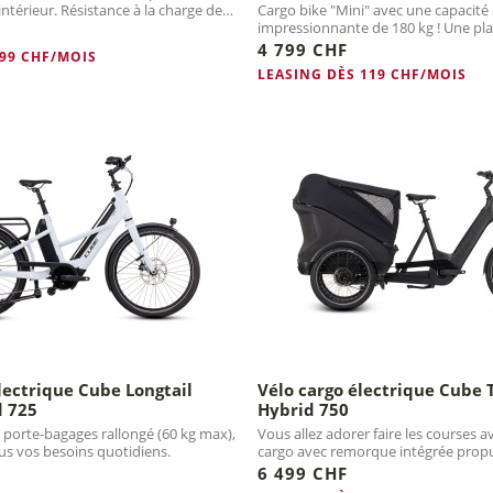
térieur. Résistance à la charge de
Cargo bike "Mini" avec une capacité
impressionnante de 180 kg ! Une plac
porte-bagages (80...
4 799 CHF
 99 CHF/MOIS
LEASING DÈS 119 CHF/MOIS
lectrique Cube Longtail
Vélo cargo électrique Cube 
d 725
Hybrid 750
 porte-bagages rallongé (60 kg max),
Vous allez adorer faire les courses a
us vos besoins quotidiens.
cargo avec remorque intégrée prop
(Cargo Line).
6 499 CHF