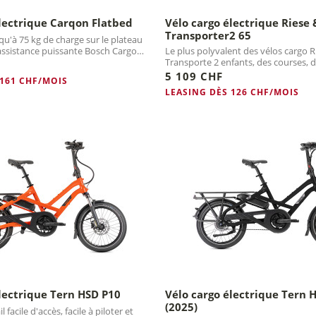
lectrique Carqon Flatbed
Vélo cargo électrique Riese 
Transporter2 65
qu'à 75 kg de charge sur le plateau
'assistance puissante Bosch Cargo
Le plus polyvalent des vélos cargo R
Transporte 2 enfants, des courses, 
d'eau...
5 109 CHF
 161 CHF/MOIS
LEASING DÈS 126 CHF/MOIS
lectrique Tern HSD P10
Vélo cargo électrique Tern 
(2025)
 facile d'accès, facile à piloter et