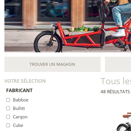
TROUVER UN MAGASIN
Tous l
VOTRE SÉLECTION
FABRICANT
48 RÉSULTATS
Babboe
Bullitt
Carqon
Cube