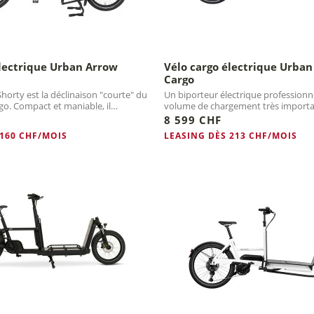
électrique Urban Arrow
Vélo cargo électrique Urba
Cargo
horty est la déclinaison "courte" du
Un biporteur électrique professionn
go. Compact et maniable, il
volume de chargement très importa
...
la carte grâce aux...
8 599 CHF
 160 CHF/MOIS
LEASING DÈS 213 CHF/MOIS