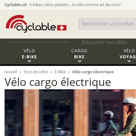
Cyclable.ch
: E-bikes, vélos pliables… le vélo comme art de vivre !
Découvrir nos vélos
VÉLO
CARGO
VÉLO
E-BIKE
BIKE
VOYAG
Accueil
Tous les vélos
E-Bike
Vélo cargo électrique
Vélo cargo électrique