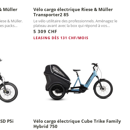
& Müller
Vélo cargo électrique Riese & Müller
Transporter2 85
iese & Müller.
Le vélo utilitaire des professionnels. Aménagez le
des packs
plateau avant avec la box qui répond à vos
besoins. Vélo connecté.
5 309 CHF
LEASING DÈS 131 CHF/MOIS
HSD P5i
Vélo cargo électrique Cube Trike Family
Hybrid 750