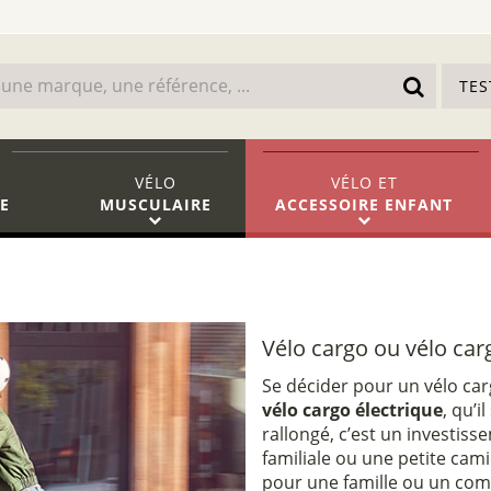
TE
VÉLO
VÉLO
ET
E
MUSCULAIRE
ACCESSOIRE ENFANT
Vélo cargo ou vélo car
Se décider pour un vélo car
vélo cargo électrique
, qu’
rallongé, c’est un investis
familiale ou une petite cami
pour une famille ou un co