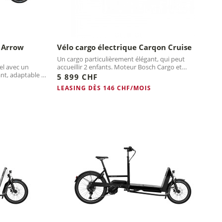
n Arrow
Vélo cargo électrique Carqon Cruise
Un cargo particulièrement élégant, qui peut
el avec un
accueillir 2 enfants. Moteur Bosch Cargo et
nt, adaptable à
PowerPack 500.
5 899 CHF
LEASING DÈS 146 CHF/MOIS