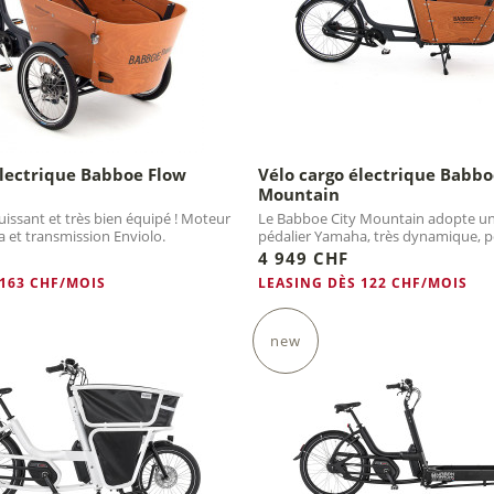
électrique Babboe Flow
Vélo cargo électrique Babbo
Mountain
uissant et très bien équipé ! Moteur
Le Babboe City Mountain adopte u
 et transmission Enviolo.
pédalier Yamaha, très dynamique, 
conduite plus plaisante !
4 949 CHF
 163 CHF/MOIS
LEASING DÈS 122 CHF/MOIS
new