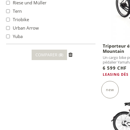
Riese und Müller
Tern
Triobike
Urban Arrow
Yuba
Triporteur 
Mountain
COMPARER (
0
)
Un cargo bike p
pédalier Yamaha
6 599 CHF
LEASING DÈS
new