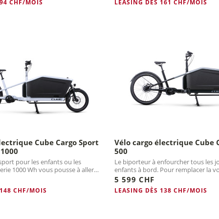
 94 CHF/MOIS
LEASING DÈS 161 CHF/MOIS
lectrique Cube Cargo Sport
Vélo cargo électrique Cube 
 1000
500
sport pour les enfants ou les
Le biporteur à enfourcher tous les j
terie 1000 Wh vous pousse à aller
enfants à bord. Pour remplacer la vo
courtes distances.
5 599 CHF
 148 CHF/MOIS
LEASING DÈS 138 CHF/MOIS