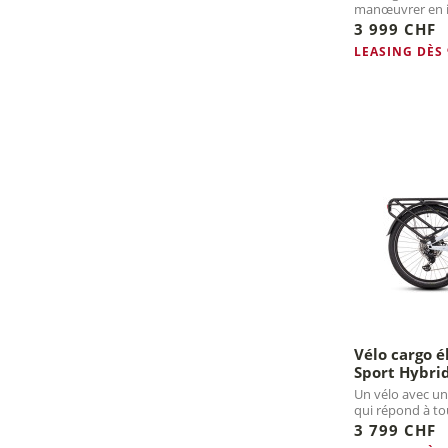
manœuvrer en in
180 kg....
3 999 CHF
LEASING DÈS
Vélo cargo é
Sport Hybri
Un vélo avec un
qui répond à to
3 799 CHF