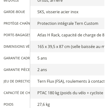
Ursus, arrière
BÉQUILLE
SKS, visserie acier inox
GARDE-BOUE
Protection intégrale Tern Custom
PROTÈGE-CHAÎNE
Atlas H Rack, capacité de charge de 80
PORTE-BAGAGES ARRIÈRE
165 x 39,5 x 87 cm (selle baissée au max
DIMENSIONS VÉLO PLIÉ
5 ans
GARANTIE CADRE
2 ans
GARANTIE PIÈCES
Tern Flux (FSA), roulements à contact 
JEU DE DIRECTION
PTAC 180 kg (poids du vélo + cycliste +
CAPACITÉ DE CHARGE
27,6 kg
POIDS