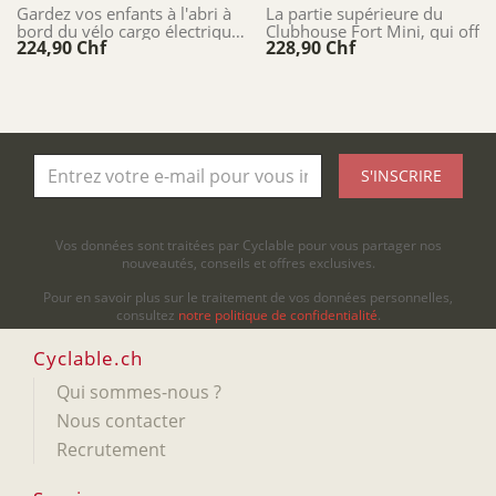
GSD...
Gardez vos enfants à l'abri à
La partie supérieure du
bord du vélo cargo électrique
Clubhouse Fort Mini, qui offre
224,90 Chf
228,90 Chf
GSD !
une protection intégrale à
votre petit passager, à bord
du...
S'INSCRIRE
Vos données sont traitées par Cyclable pour vous partager nos
nouveautés, conseils et offres exclusives.
Pour en savoir plus sur le traitement de vos données personnelles,
consultez
notre politique de confidentialité
.
Cyclable.ch
Qui sommes-nous ?
Nous contacter
Recrutement