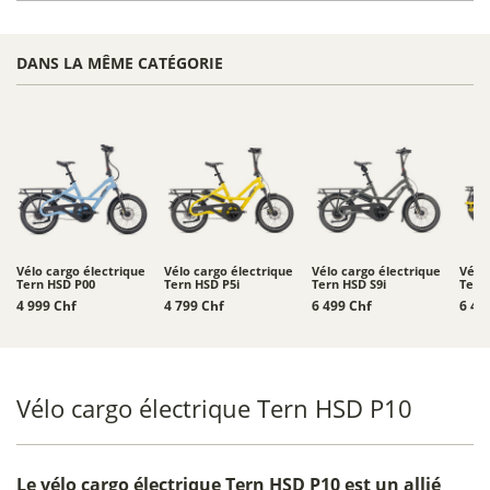
DANS LA MÊME CATÉGORIE
Vélo cargo électrique
Vélo cargo électrique
Vélo cargo électrique
Vélo
Tern HSD P00
Tern HSD P5i
Tern HSD S9i
Tern
4 999 Chf
4 799 Chf
6 499 Chf
6 49
Vélo cargo électrique Tern HSD P10
Le
vélo cargo électrique Tern HSD P10
est un allié