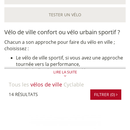
TESTER UN VÉLO
Vélo de ville confort ou vélo urbain sportif ?
Chacun a son approche pour faire du vélo en ville ;
choisissez :
Le vélo de ville sportif, si vous avez une approche
tournée vers la performance,
Le vélo hollandais si vous privilégiez une position
LIRE LA SUITE
haute et un confort supérieur,
Le vélo vintage ou tendance si vous appréciez les
Tous les
vélos de ville
Cyclable
objets design,
14 RÉSULTATS
FILTRER (0)
Le vélo pliant de ville, si vous avez besoin
d’emmener votre monture partout avec vous !
Le vélo de ville électrique, si vous rencontrez du
relief sur votre trajet quotidien ou si vous avez
beaucoup de distance à parcourir
Le fixie si vous admirez les coursiers new-yorkais !