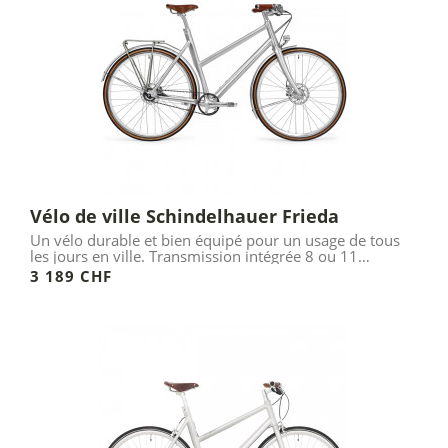
Les contraintes du vélo en ville :
Le vélo en ville est soumis à des contraintes spécifiques
: la densité de la circulation et les arrêts fréquents
(feux, stop…) nécessitent une bonne puissance de
freinage et une facilité de redémarrage. Il est important
de pouvoir se faufiler entre les files de voitures et donc
privilégier la maniabilité du vélo.
LIRE LA SUITE >
Vélo de ville Schindelhauer Frieda
Un vélo durable et bien équipé pour un usage de tous
les jours en ville. Transmission intégrée 8 ou 11
vitesses.
3 189 CHF