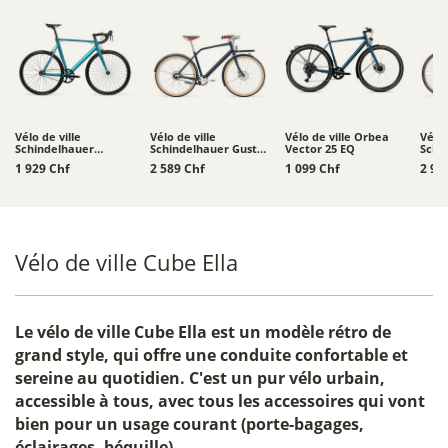
Vélo de ville
Vélo de ville
Vélo de ville Orbea
Vélo 
Schindelhauer
Schindelhauer Gustav
Vector 25 EQ
Schi
Hektor
Classic Edition
Wilh
1 929 Chf
2 589 Chf
1 099 Chf
2 96
Vélo de ville Cube Ella
Le
vélo de ville Cube Ella
est un modèle rétro de
grand style, qui offre une conduite confortable et
sereine au quotidien. C'est un pur vélo urbain,
accessible à tous, avec tous les accessoires qui vont
bien pour un usage courant (porte-bagages,
éclairages, béquille).