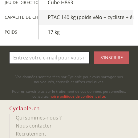
Cube H863
JEU DE DIRECTION
PTAC 140 kg (poids vélo + cycliste + éq
CAPACITÉ DE CHARGE
17 kg
POIDS
S'INSCRIRE
Vos données sont traitées par Cyclable pour vous partager nos
nouveautés, conseils et offres exclusives.
Pour en savoir plus sur le traitement de vos données personnelles,
consultez
notre politique de confidentialité
.
Cyclable.ch
Qui sommes-nous ?
Nous contacter
Recrutement