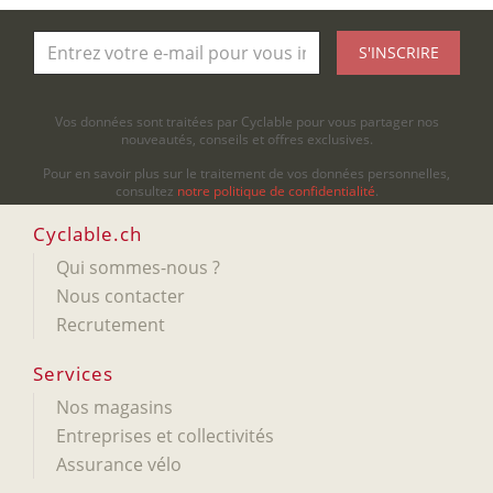
S'INSCRIRE
Vos données sont traitées par Cyclable pour vous partager nos
nouveautés, conseils et offres exclusives.
Pour en savoir plus sur le traitement de vos données personnelles,
consultez
notre politique de confidentialité
.
Cyclable.ch
Qui sommes-nous ?
Nous contacter
Recrutement
Services
Nos magasins
Entreprises et collectivités
Assurance vélo