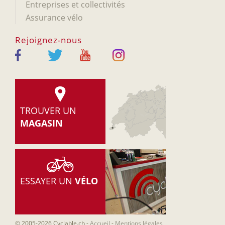
Entreprises et collectivités
Assurance vélo
Rejoignez-nous
TROUVER UN
MAGASIN
ESSAYER UN
VÉLO
© 2005-2026 Cyclable.ch
-
Accueil
-
Mentions légales