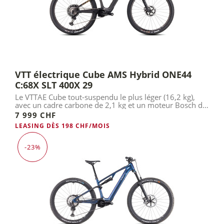
VTT électrique Cube AMS Hybrid ONE44
C:68X SLT 400X 29
Le VTTAE Cube tout-suspendu le plus léger (16,2 kg),
avec un cadre carbone de 2,1 kg et un moteur Bosch de
2 kg.
7 999 CHF
LEASING DÈS 198 CHF/MOIS
-23%