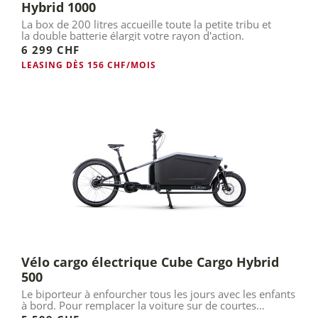
Hybrid 1000
La box de 200 litres accueille toute la petite tribu et
la double batterie élargit votre rayon d'action.
6 299 CHF
LEASING DÈS 156 CHF/MOIS
Vélo cargo électrique Cube Cargo Hybrid
500
Le biporteur à enfourcher tous les jours avec les enfants
à bord. Pour remplacer la voiture sur de courtes
distances.