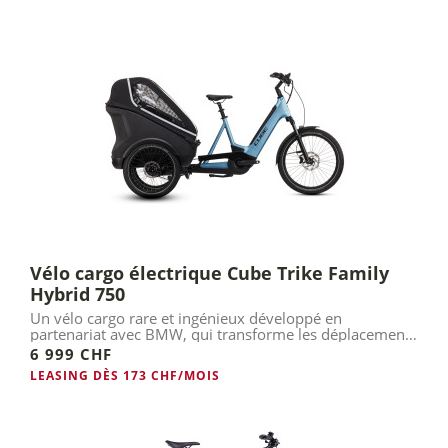
Vélo cargo électrique Cube Trike Family
Hybrid 750
Un vélo cargo rare et ingénieux développé en
partenariat avec BMW, qui transforme les déplacements
en famille.
6 999 CHF
LEASING DÈS 173 CHF/MOIS