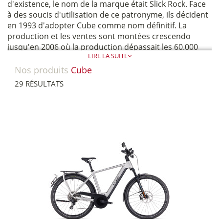
d'existence, le nom de la marque était Slick Rock. Face
à des soucis d'utilisation de ce patronyme, ils décident
en 1993 d'adopter Cube comme nom définitif.
La
production et les ventes sont montées crescendo
jusqu'en 2006 où la production dépassait les 60.000
LIRE LA SUITE
vélos à l'année. Aujourd'hui, Cube est rentré dans le
cercle fermé des plus gros fabricants mondiaux.
Nos produits
Cube
29 RÉSULTATS