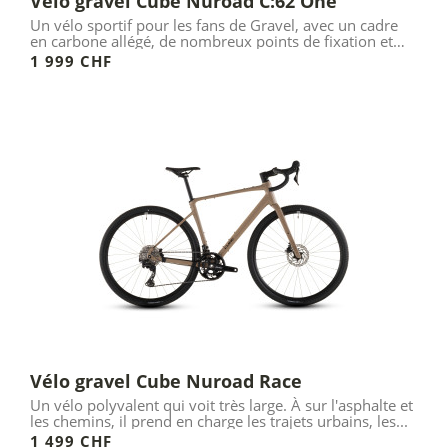
Vélo gravel Cube Nuroad C:62 One
Un vélo sportif pour les fans de Gravel, avec un cadre
en carbone allégé, de nombreux points de fixation et
une...
1 999 CHF
Vélo gravel Cube Nuroad Race
Un vélo polyvalent qui voit très large. À sur l'asphalte et
les chemins, il prend en charge les trajets urbains, les...
1 499 CHF