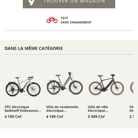
TROUVER UN MAGASIN
TEST
SANS ENGAGEMENT
DANS LA MÊME CATÉGORIE
VTC électrique
Vélo de randonnée
Vélo de ville
Vélo 
Kalkhoff Endeavour L
électrique
électrique
élec
Touring
Moustache Xroad 4 -
Schindelhauer
Schi
4 199 Chf
4 199 Chf
5 499 Chf
2 52
800 Wh
Heinrich XIV
Heinr