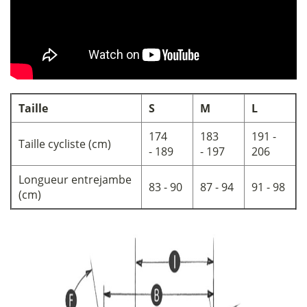
Taille
S
M
L
174
183
191 -
Taille cycliste (cm)
- 189
- 197
206
Longueur entrejambe
83 - 90
87 - 94
91 - 98
(cm)