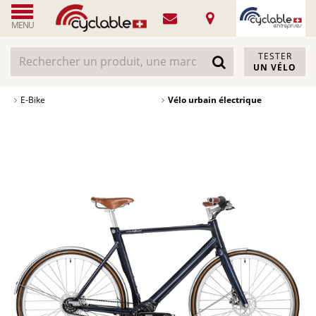
MENU
TESTER
UN VÉLO
E-Bike
Vélo urbain électrique