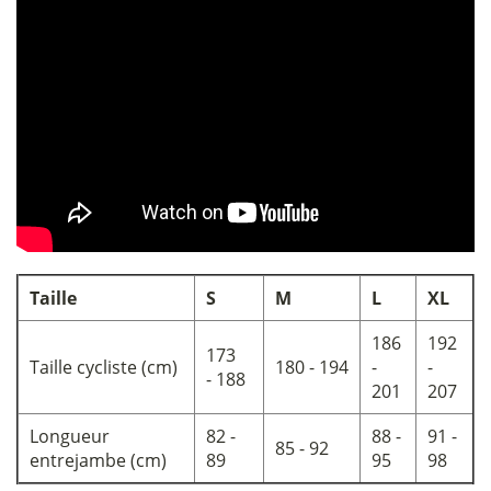
Taille
S
M
L
XL
186
192
173
Taille cycliste (cm)
180 - 194
-
-
- 188
201
207
Longueur
82 -
88 -
91 -
85 - 92
entrejambe (cm)
89
95
98