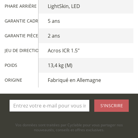
LightSkin, LED
PHARE ARRIÈRE
5 ans
GARANTIE CADRE
2 ans
GARANTIE PIÈCES
Acros ICR 1.5"
JEU DE DIRECTION
13,4 kg (M)
POIDS
Fabriqué en Allemagne
ORIGINE
S'INSCRIRE
Vos données sont traitées par Cyclable pour vous partager nos
nouveautés, conseils et offres exclusives.