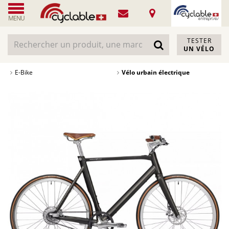
MENU
TESTER
UN VÉLO
E-Bike
Vélo urbain électrique