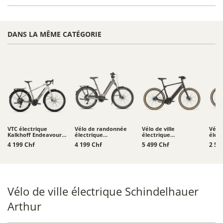
DANS LA MÊME CATÉGORIE
VTC électrique
Vélo de randonnée
Vélo de ville
Vélo 
Kalkhoff Endeavour L
électrique
électrique
élec
Touring
Moustache Xroad 4 -
Schindelhauer
Schi
4 199 Chf
4 199 Chf
5 499 Chf
2 52
800 Wh
Heinrich XIV
Heinr
Vélo de ville électrique Schindelhauer
Arthur