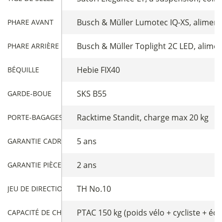
Busch & Müller Lumotec IQ-XS, alimenté
PHARE AVANT
Busch & Müller Toplight 2C LED, alimen
PHARE ARRIÈRE
Hebie FIX40
BÉQUILLE
SKS B55
GARDE-BOUE
Racktime Standit, charge max 20 kg
PORTE-BAGAGES ARRIÈRE
5 ans
GARANTIE CADRE
2 ans
GARANTIE PIÈCES
TH No.10
JEU DE DIRECTION
PTAC 150 kg (poids vélo + cycliste + éq
CAPACITÉ DE CHARGE