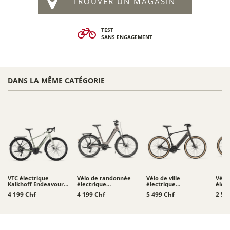
TROUVER UN MAGASIN
TEST
SANS ENGAGEMENT
DANS LA MÊME CATÉGORIE
VTC électrique
Vélo de randonnée
Vélo de ville
Vélo 
Kalkhoff Endeavour L
électrique
électrique
élec
Touring
Moustache Xroad 4 -
Schindelhauer
Schi
4 199 Chf
4 199 Chf
5 499 Chf
2 52
800 Wh
Heinrich XIV
Heinr