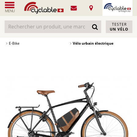
MENU
TESTER
UN VÉLO
E-Bike
Vélo urbain électrique