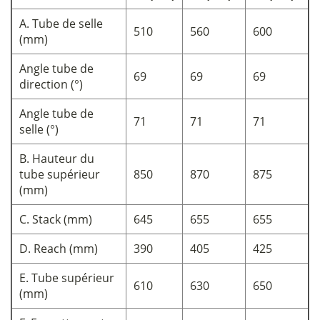
A. Tube de selle
510
560
600
(mm)
Angle tube de
69
69
69
direction (°)
Angle tube de
71
71
71
selle (°)
B. Hauteur du
tube supérieur
850
870
875
(mm)
C. Stack (mm)
645
655
655
D. Reach (mm)
390
405
425
E. Tube supérieur
610
630
650
(mm)