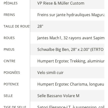
VP Riese & Müller Custom
PÉDALES
Freins sur jante hydrauliques Magura
FREINS
28"
TAILLE DE ROUES
Jantes Mach1, 32 rayons avant Sapim L
ROUES
Schwalbe Big Ben, 28" x 2.00" (ETRTO 50
PNEUS
Humpert Ergotec Trekking, aluminium
CINTRE
Velo simili cuir
POIGNÉES
Humpert Ergotec Charisma, longueur 9
POTENCE
Selle Bassano Volare M
SELLE
Satori Elegance-LT, à suspension, collie
TIGE DE SELLE