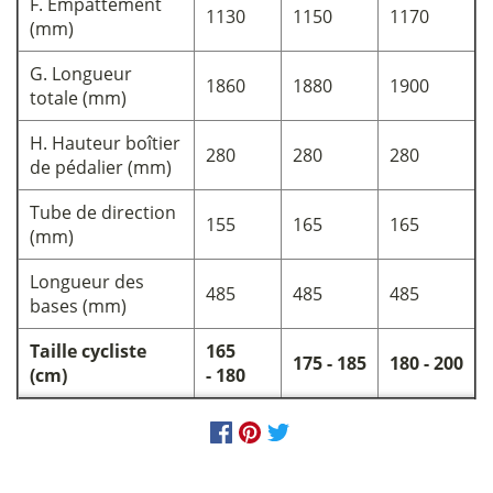
F. Empattement
1130
1150
1170
(mm)
G. Longueur
1860
1880
1900
totale (mm)
H. Hauteur boîtier
280
280
280
de pédalier (mm)
Tube de direction
155
165
165
(mm)
Longueur des
485
485
485
bases (mm)
Taille cycliste
165
175 - 185
180 - 200
(cm)
- 180