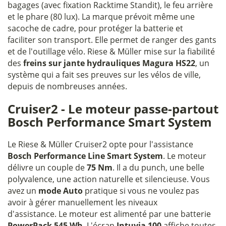
bagages (avec fixation Racktime Standit), le feu arrière
et le phare (80 lux). La marque prévoit même une
sacoche de cadre, pour protéger la batterie et
faciliter son transport. Elle permet de ranger des gants
et de l'outillage vélo. Riese & Müller mise sur la fiabilité
des
freins sur jante hydrauliques Magura HS22
, un
système qui a fait ses preuves sur les vélos de ville,
depuis de nombreuses années.
Cruiser2 - Le moteur passe-partout
Bosch Performance Smart System
Le Riese & Müller Cruiser2 opte pour l'assistance
Bosch Performance Line
Smart System
. Le moteur
délivre un couple de
75 Nm
. Il a du punch, une belle
polyvalence, une action naturelle et silencieuse. Vous
avez un
mode Auto
pratique si vous ne voulez pas
avoir à gérer manuellement les niveaux
d'assistance. Le moteur est alimenté par une batterie
PowerPack 545 Wh
. L'écran
Intuvia 100
affiche toutes