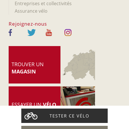
Entreprises et collectivités
Assurance vélo
Rejoignez-nous
TROUVER UN
MAGASIN
ESSAYER UN
VÉLO
TESTER CE VÉLO
© 2005-2026 Cyclable.ch
-
Accueil
-
Mentions légales