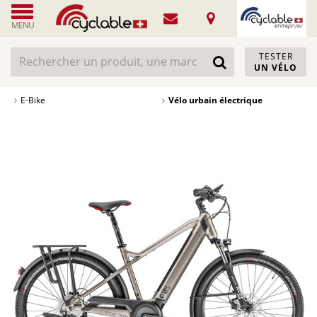
MENU
TESTER
UN VÉLO
E-Bike
Vélo urbain électrique