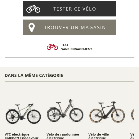
TESTER CE VÉLO
TROUVER UN MAGASIN
TEST
SANS ENGAGEMENT
DANS LA MÊME CATÉGORIE
VTC électrique
Vélo de randonnée
Vélo de ville
Vélo 
Kalkhoff Endeavour L
électrique
électrique
élec