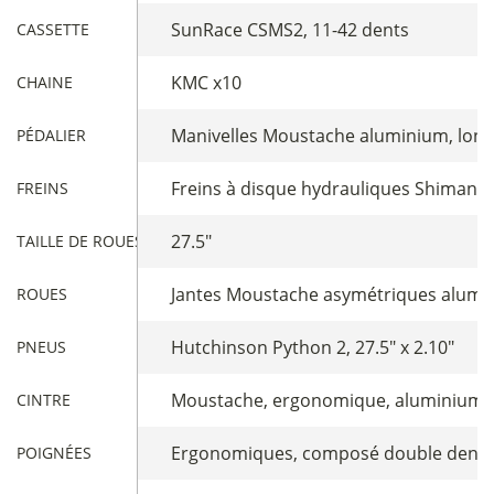
SunRace CSMS2, 11-42 dents
CASSETTE
KMC x10
CHAINE
Manivelles Moustache aluminium, long
PÉDALIER
Freins à disque hydrauliques Shimano
FREINS
27.5"
TAILLE DE ROUES
Jantes Moustache asymétriques alumin
ROUES
Hutchinson Python 2, 27.5" x 2.10"
PNEUS
Moustache, ergonomique, aluminium, 
CINTRE
Ergonomiques, composé double densi
POIGNÉES