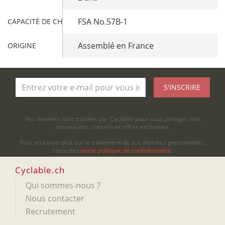
FSA No.57B-1
CAPACITÉ DE CHARGE
Assemblé en France
ORIGINE
S'INSCRIRE
Vos données sont traitées par Cyclable pour vous partager nos
nouveautés, conseils et offres exclusives.
Pour en savoir plus sur le traitement de vos données personnelles,
consultez
notre politique de confidentialité
.
Cyclable.ch
Qui sommes-nous ?
Nous contacter
Recrutement