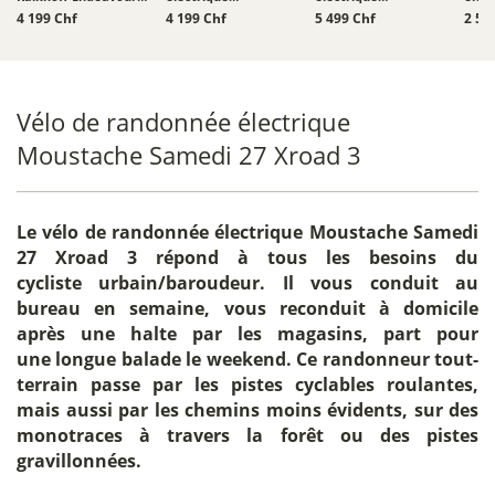
Touring
Moustache Xroad 4 -
Schindelhauer
Schi
4 199 Chf
4 199 Chf
5 499 Chf
2 52
800 Wh
Heinrich XIV
Heinr
Vélo de randonnée électrique
Moustache Samedi 27 Xroad 3
Le
vélo de randonnée électrique Moustache Samedi
27 Xroad 3
répond à tous les besoins du
cycliste urbain/baroudeur. Il vous conduit au
bureau en semaine, vous reconduit à domicile
après une halte par les magasins, part pour
une longue balade le weekend. Ce randonneur tout-
terrain passe par les pistes cyclables roulantes,
mais aussi par les chemins moins évidents, sur des
monotraces à travers la forêt ou des pistes
gravillonnées.