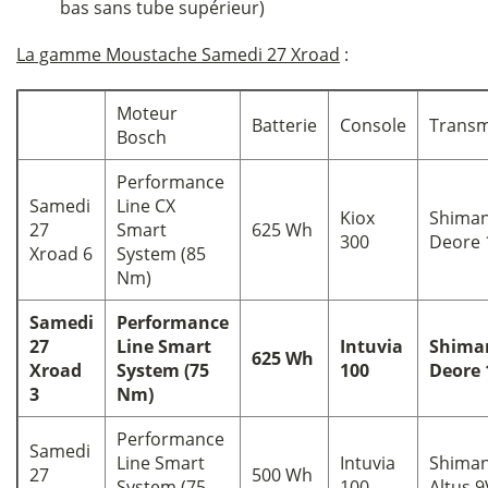
bas sans tube supérieur)
La gamme Moustache Samedi 27 Xroad
:
Moteur
Batterie
Console
Transm
Bosch
Performance
Samedi
Line CX
Kiox
Shima
27
Smart
625 Wh
300
Deore 
Xroad 6
System (85
Nm)
Samedi
Performance
27
Line Smart
Intuvia
Shima
625 Wh
Xroad
System (75
100
Deore 
3
Nm)
Performance
Samedi
Line Smart
Intuvia
Shima
27
500 Wh
System (75
100
Altus 9