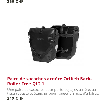
QL3.1.
259 CHF
Paire de sacoches arrière Ortlieb Back-
Roller Free QL2.1...
Une paire de sacoches pour porte-bagages arrière, au
tissu robuste et étanche, pour ranger un max d’affaires.
219 CHF