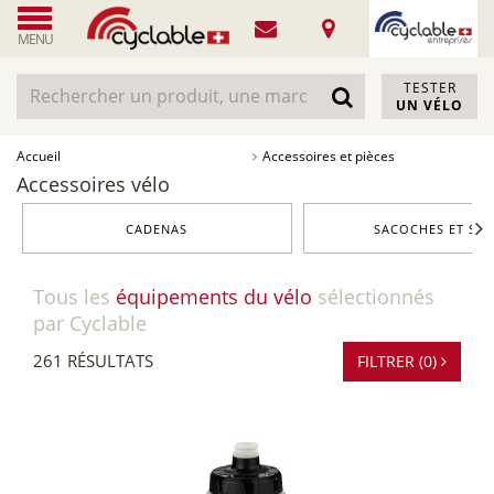
MENU
TESTER
UN VÉLO
Accueil
Accessoires et pièces
Accessoires vélo
CADENAS
SACOCHES ET SAC
Tous les
équipements du vélo
sélectionnés
par Cyclable
261 RÉSULTATS
FILTRER (0)