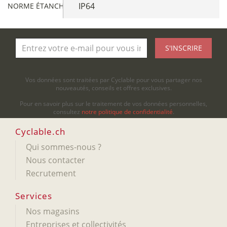
IP64
NORME ÉTANCHÉITÉ
S'INSCRIRE
Vos données sont traitées par Cyclable pour vous partager nos
nouveautés, conseils et offres exclusives.
Pour en savoir plus sur le traitement de vos données personnelles,
consultez
notre politique de confidentialité
.
Cyclable.ch
Qui sommes-nous ?
Nous contacter
Recrutement
Services
Nos magasins
Entreprises et collectivités