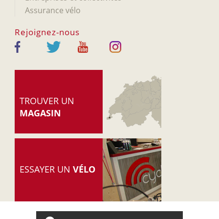
Assurance vélo
Rejoignez-nous
TROUVER UN
MAGASIN
ESSAYER UN
VÉLO
© 2005-2026 Cyclable.ch
-
Accueil
-
Mentions légales
-
Politique de confidentialité