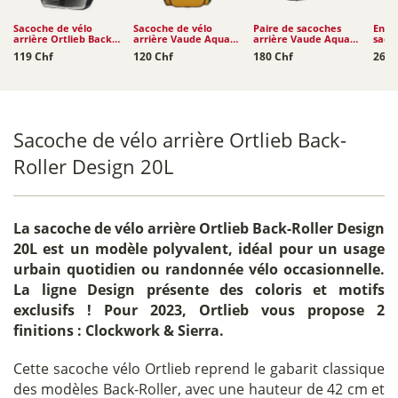
Sacoche de vélo
Sacoche de vélo
Paire de sacoches
Ense
arrière Ortlieb Back-
arrière Vaude Aqua
arrière Vaude Aqua
saco
Roller Design 20L
Back Plus Single
Back (rec) 2 x 24L
Kara
119 Chf
120 Chf
180 Chf
260 
(rec)...
Sacoche de vélo arrière Ortlieb Back-
Roller Design 20L
La
sacoche de vélo arrière Ortlieb Back-Roller Design
20L
est un modèle polyvalent, idéal pour un usage
urbain quotidien ou randonnée vélo occasionnelle.
La ligne Design présente des coloris et motifs
exclusifs ! Pour 2023, Ortlieb vous propose 2
finitions : Clockwork & Sierra.
Cette sacoche vélo Ortlieb reprend le gabarit classique
des modèles Back-Roller, avec une hauteur de 42 cm et