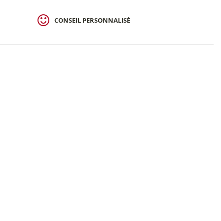
CONSEIL PERSONNALISÉ
e sacoches arrière
Aqua Back Light 2 x
hf