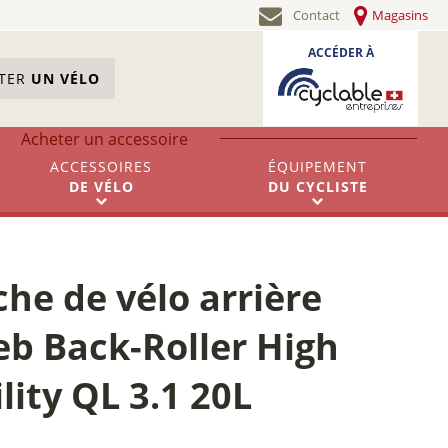
Contact
Magasins
ACCÉDER À
STER
UN VÉLO
Acheter un accessoire
ACCESSOIRES
ÉQUIPEMENT
DE
VÉLO
DU
CYCLISTE
he de vélo arrière
eb Back-Roller High
ility QL 3.1 20L