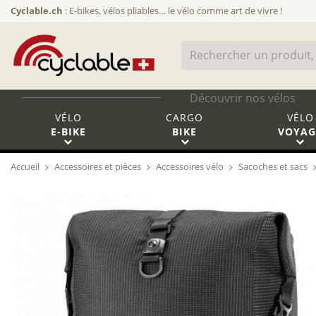
Cyclable.ch
: E-bikes, vélos pliables… le vélo comme art de vivre !
Découvrir nos vélos
VÉLO
CARGO
VÉLO
E-BIKE
BIKE
VOYAG
Accueil
Accessoires et pièces
Accessoires vélo
Sacoches et sacs