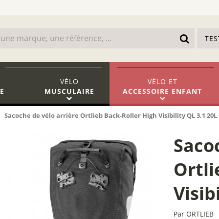
TE
VÉLO
VÉLO
ET
E
MUSCULAIRE
ACCESSOIRE ENFANT
Sacoche de vélo arrière Ortlieb Back-Roller High Visibility QL 3.1 20L
Sacoc
Ortli
Visib
Par
ORTLIEB