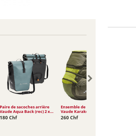
Paire de sacoches arrière
Ensemble de sacoches
Paire d
Vaude Aqua Back (rec) 2 x
Vaude Karakorum Pro 65L
Vaude 
24L
19L
180 Chf
260 Chf
155 C