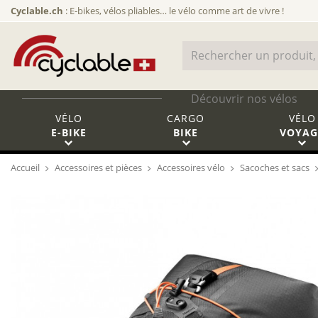
Cyclable.ch
: E-bikes, vélos pliables… le vélo comme art de vivre !
Découvrir nos vélos
VÉLO
CARGO
VÉLO
E-BIKE
BIKE
VOYAG
Accueil
Accessoires et pièces
Accessoires vélo
Sacoches et sacs