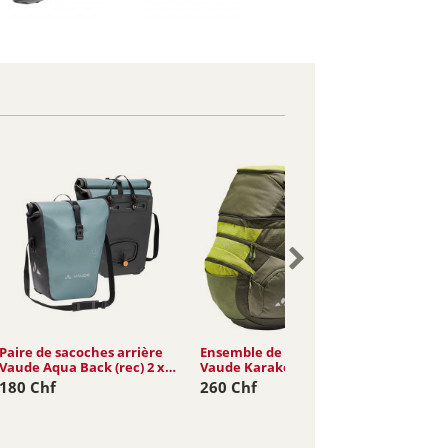
Paire de sacoches arrière
Ensemble de sacoches
Paire d
Vaude Aqua Back (rec) 2 x
Vaude Karakorum Pro 65L
Vaude 
24L
19L
180 Chf
260 Chf
155 C