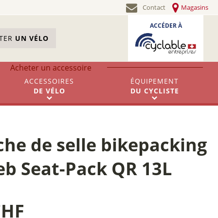
Contact
Magasins
ACCÉDER À
STER
UN VÉLO
Acheter un accessoire
ACCESSOIRES
ÉQUIPEMENT
DE
VÉLO
DU
CYCLISTE
he de selle bikepacking
ieb Seat-Pack QR 13L
CHF