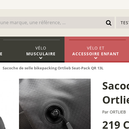
TE
VÉLO
VÉLO
ET
E
MUSCULAIRE
ACCESSOIRE ENFANT
Sacoche de selle bikepacking Ortlieb Seat-Pack QR 13L
Sacoc
Ortl
Par
ORTLIEB
219 