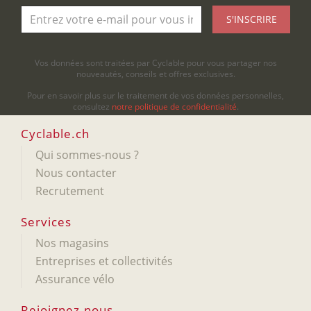
S'INSCRIRE
Vos données sont traitées par Cyclable pour vous partager nos
nouveautés, conseils et offres exclusives.
Pour en savoir plus sur le traitement de vos données personnelles,
consultez
notre politique de confidentialité
.
Cyclable.ch
Qui sommes-nous ?
Nous contacter
Recrutement
Services
Nos magasins
Entreprises et collectivités
Assurance vélo
Rejoignez-nous