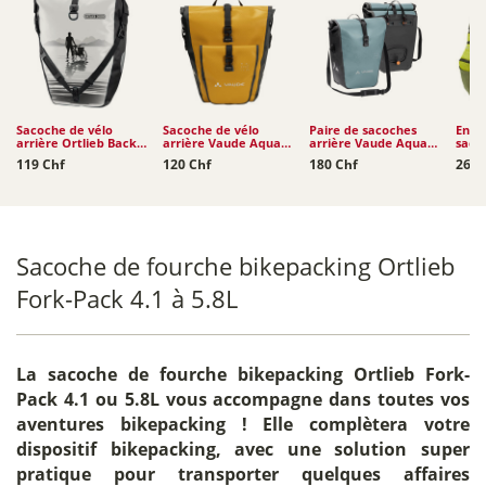
Sacoche de vélo
Sacoche de vélo
Paire de sacoches
Ense
arrière Ortlieb Back-
arrière Vaude Aqua
arrière Vaude Aqua
saco
Roller Design 20L
Back Plus Single
Back (rec) 2 x 24L
Kara
119 Chf
120 Chf
180 Chf
260 
(rec)...
Sacoche de fourche bikepacking Ortlieb
Fork-Pack 4.1 à 5.8L
La
sacoche de fourche bikepacking Ortlieb Fork-
Pack 4.1 ou 5.8L
vous accompagne dans toutes vos
aventures bikepacking ! Elle complètera votre
dispositif bikepacking, avec une solution super
pratique pour transporter quelques affaires