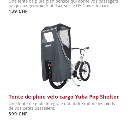
Une tente de pluie bien pensée qui abrite vos passagers
jusqu'aux genoux. À utiliser sur le GSD avec le pare-
soleil...
139 CHF
Tente de pluie vélo cargo Yuba Pop Shelter
Une tente de pluie intégrale qui abrite même les pieds
de vos petits passagers.
399 CHF