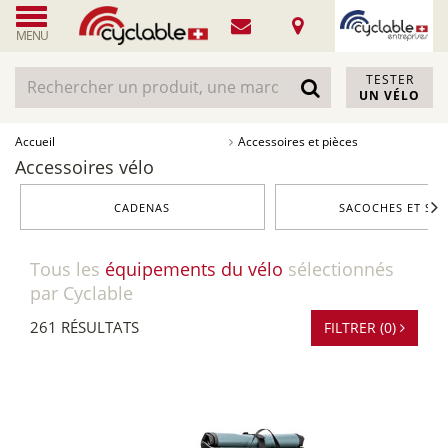
MENU
TESTER
UN VÉLO
Accueil
Accessoires et pièces
Accessoires vélo
CADENAS
SACOCHES ET SAC
Tous les
équipements du vélo
sélectionnés
par Cyclable
261 RÉSULTATS
FILTRER (0)