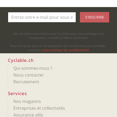
S'INSCRIRE
Vos données sont traitées par Cyclable pour vous partager nos
nouveautés, conseils et offres exclusives.
Pour en savoir plus sur le traitement de vos données personnelles,
consultez
notre politique de confidentialité
.
Cyclable.ch
Qui sommes-nous ?
Nous contacter
Recrutement
Services
Nos magasins
Entreprises et collectivités
Assurance vélo