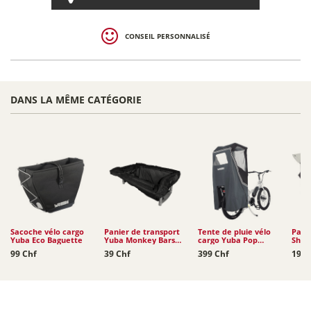
CONSEIL PERSONNALISÉ
DANS LA MÊME CATÉGORIE
Sacoche vélo cargo
Panier de transport
Tente de pluie vélo
Pare-
Yuba Eco Baguette
Yuba Monkey Bars
cargo Yuba Pop
Shiel
Tote
Shelter
GSD /
99 Chf
39 Chf
399 Chf
199 