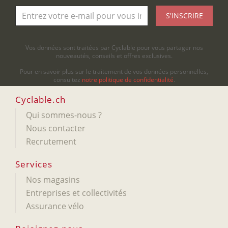
S'INSCRIRE
Vos données sont traitées par Cyclable pour vous partager nos
nouveautés, conseils et offres exclusives.
Pour en savoir plus sur le traitement de vos données personnelles,
consultez
notre politique de confidentialité
.
Cyclable.ch
Qui sommes-nous ?
Nous contacter
Recrutement
Services
Nos magasins
Entreprises et collectivités
Assurance vélo