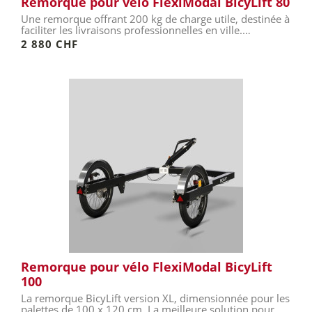
Remorque pour vélo FlexiModal BicyLift 80
Une remorque offrant 200 kg de charge utile, destinée à
faciliter les livraisons professionnelles en ville.
Plusieurs...
2 880 CHF
Remorque pour vélo FlexiModal BicyLift
100
La remorque BicyLift version XL, dimensionnée pour les
palettes de 100 x 120 cm. La meilleure solution pour...