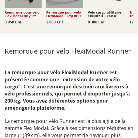
Remorque pour vélo
Remorque pour vélo
Vélo cargo utilitaire
Trac
FlexiModal BicyLift
FlexiModal BicyLift 80
eBullitt X + caisse
Trac
100
BagPRO Urban...
3 050 Chf
2 880 Chf
8 380 Chf
129 
Remorque pour vélo FlexiModal Runner
La
remorque pour vélo FlexiModal Runner
est
présentée comme une "extension de votre vélo
cargo". C'est une remorque destinée aux livreurs à
vélo professionnels, qui permet d'emporter jusqu'à
200 kg. Vous avez différentes options pour
aménager la plateforme.
La remorque pour vélo Runner est la plus agile de la
gamme FlexiModal. Grâce à ses dimensions réduites en
largeur (89 cm), elle vous permet de naviguer plus