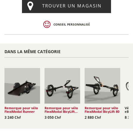
TROUVER UN MAGASIN
CONSEIL PERSONNALISÉ
DANS LA MÊME CATÉGORIE
Remorque pour vélo
Remorque pour vélo
Remorque pour vélo
Vélo 
FlexiModal Runner
FlexiModal BicyLift
FlexiModal BicyLift 80
eBull
100
BagP
3 240 Chf
3 050 Chf
2 880 Chf
8 38