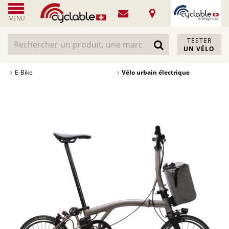
MENU
TESTER
UN VÉLO
E-Bike
Vélo urbain électrique