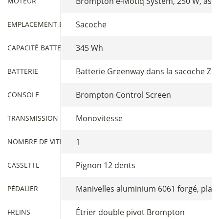
Brompton e-Motiq System, 250 W, assis
MOTEUR
Sacoche
EMPLACEMENT BATTERIE
345 Wh
CAPACITÉ BATTERIE
Batterie Greenway dans la sacoche Zip 
BATTERIE
Brompton Control Screen
CONSOLE
Monovitesse
TRANSMISSION
1
NOMBRE DE VITESSES
Pignon 12 dents
CASSETTE
Manivelles aluminium 6061 forgé, plat
PÉDALIER
Étrier double pivot Brompton
FREINS