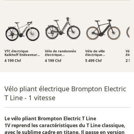
VTC électrique
Vélo de randonnée
Vélo de ville
Vélo 
Kalkhoff Endeavour L
électrique
électrique
élec
Touring
Moustache Xroad 4 -
Schindelhauer
Schi
4 199 Chf
4 199 Chf
5 499 Chf
2 52
800 Wh
Heinrich XIV
Heinr
Vélo pliant électrique Brompton Electric
T Line - 1 vitesse
Le
vélo pliant Brompton Electric T Line
1V
reprend les caractéristiques du T Line classique,
avec le sublime cadre en titane. Il passe en version