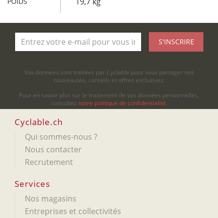
19,7 kg
POIDS
S'INSCRIRE
Vos données sont traitées par Cyclable pour vous partager nos
nouveautés, conseils et offres exclusives.
Pour en savoir plus sur le traitement de vos données personnelles,
consultez
notre politique de confidentialité
.
Cyclable.ch
Qui sommes-nous ?
Nous contacter
Recrutement
Services
Nos magasins
Entreprises et collectivités