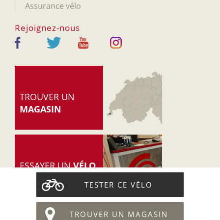
Assurance vélo
Rejoignez-nous
TROUVER UN
MAGASIN
ESSAYER UN
VÉLO
TESTER CE VÉLO
© 2005-2026 Cyclable.ch
-
Accueil
-
Mentions légales
TROUVER UN MAGASIN
-
Politique de confidentialité