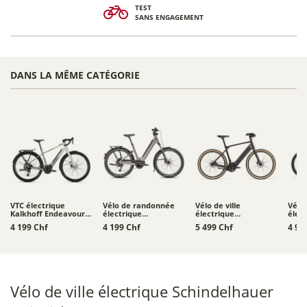
TEST
SANS ENGAGEMENT
DANS LA MÊME CATÉGORIE
VTC électrique
Vélo de randonnée
Vélo de ville
Vélo 
Kalkhoff Endeavour L
électrique
électrique
élec
Touring
Moustache Xroad 4 -
Schindelhauer
Schi
4 199 Chf
4 199 Chf
5 499 Chf
4 94
800 Wh
Heinrich XIV
Hein
Vélo de ville électrique Schindelhauer