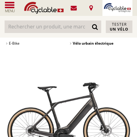
MENU
TESTER
UN VÉLO
E-Bike
Vélo urbain électrique