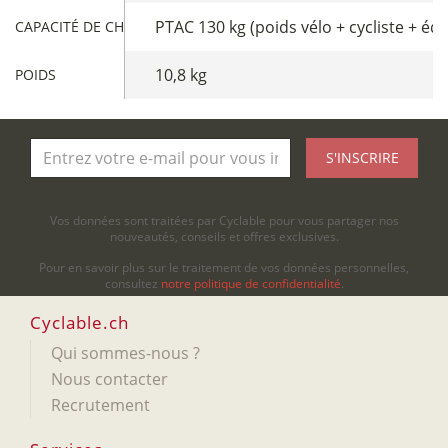
PTAC 130 kg (poids vélo + cycliste + éq
CAPACITÉ DE CHARGE
10,8 kg
POIDS
S'INSCRIRE
Vos données sont traitées par Cyclable pour vous partager nos
nouveautés, conseils et offres exclusives.
Pour en savoir plus sur le traitement de vos données personnelles,
consultez
notre politique de confidentialité
.
Cyclable.ch
Qui sommes-nous ?
Nous contacter
Recrutement