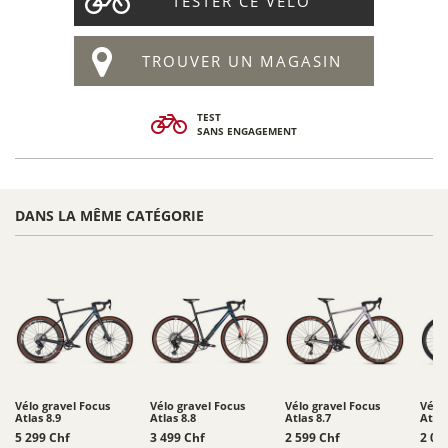
TESTER CE VÉLO
TROUVER UN MAGASIN
TEST
SANS ENGAGEMENT
DANS LA MÊME CATÉGORIE
Vélo gravel Focus
Vélo gravel Focus
Vélo gravel Focus
Vélo 
Atlas 8.9
Atlas 8.8
Atlas 8.7
Atlas
5 299 Chf
3 499 Chf
2 599 Chf
2 06