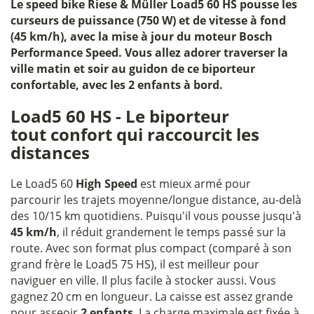
Le
speed bike Riese & Müller Load5 60 HS
pousse les
curseurs de puissance (750 W) et de vitesse à fond
(45 km/h), avec la mise à jour du moteur Bosch
Performance Speed. Vous allez adorer traverser la
ville matin et soir au guidon de ce biporteur
confortable, avec les 2 enfants à bord.
Load5 60 HS - Le biporteur
tout confort qui raccourcit les
distances
Le Load5 60
High Speed
est mieux armé pour
parcourir les trajets moyenne/longue distance, au-delà
des 10/15 km quotidiens. Puisqu'il vous pousse jusqu'à
45 km/h
, il réduit grandement le temps passé sur la
route. Avec son format plus compact (comparé à son
grand frère le Load5 75 HS), il est meilleur pour
naviguer en ville. Il plus facile à stocker aussi. Vous
gagnez 20 cm en longueur. La caisse est assez grande
pour asseoir
2 enfants
. La charge maximale est fixée à