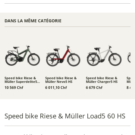
DANS LA MÊME CATÉGORIE
Speed bike Riese &
Speed bike Riese &
Speed bike Riese &
Spee
Müller Superdelite5
Müller Nevo5 HS
Müller Charger5 HS
Müll
HS
10 569 Chf
6 011,10 Chf
6 679 Chf
8 43
Speed bike Riese & Müller Load5 60 HS