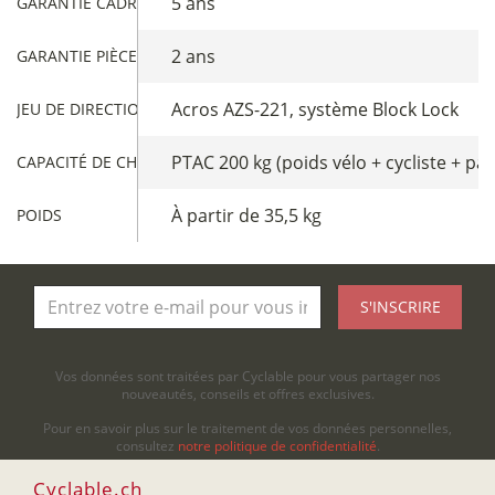
5 ans
GARANTIE CADRE
2 ans
GARANTIE PIÈCES
Acros AZS-221, système Block Lock
JEU DE DIRECTION
PTAC 200 kg (poids vélo + cycliste + pa
CAPACITÉ DE CHARGE
À partir de 35,5 kg
POIDS
S'INSCRIRE
Vos données sont traitées par Cyclable pour vous partager nos
nouveautés, conseils et offres exclusives.
Pour en savoir plus sur le traitement de vos données personnelles,
consultez
notre politique de confidentialité
.
Cyclable.ch