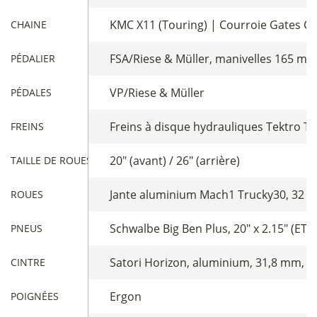
KMC X11 (Touring) | Courroie Gates CD
CHAINE
FSA/Riese & Müller, manivelles 165 mm,
PÉDALIER
VP/Riese & Müller
PÉDALES
Freins à disque hydrauliques Tektro TR
FREINS
20" (avant) / 26" (arrière)
TAILLE DE ROUES
Jante aluminium Mach1 Trucky30, 32 ra
ROUES
Schwalbe Big Ben Plus, 20" x 2.15" (ETRT
PNEUS
Satori Horizon, aluminium, 31,8 mm, a
CINTRE
Ergon
POIGNÉES