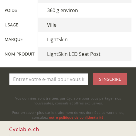
360 g environ
POIDS
Ville
USAGE
LightSkin
MARQUE
LightSkin LED Seat Post
NOM PRODUIT
S'INSCRIRE
Vos données sont traitées par Cyclable pour vous partager nos
nouveautés, conseils et offres exclusives.
Pour en savoir plus sur le traitement de vos données personnelles,
consultez
notre politique de confidentialité
.
Cyclable.ch