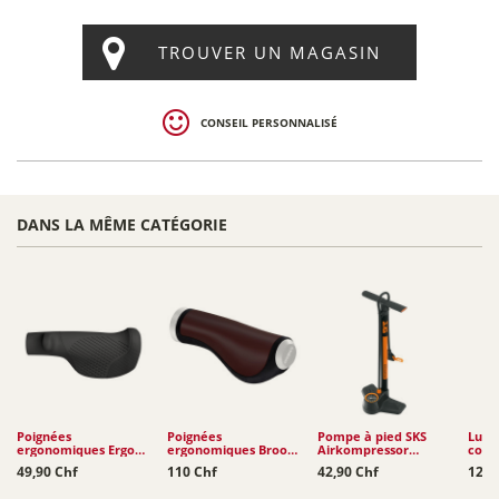
TROUVER UN MAGASIN
CONSEIL PERSONNALISÉ
DANS LA MÊME CATÉGORIE
Poignées
Poignées
Pompe à pied SKS
Lubri
ergonomiques Ergon
ergonomiques Brooks
Airkompressor
cond
GT1
Ergon GP1
Compact 10.0
Chai
49,90 Chf
110 Chf
42,90 Chf
12,9