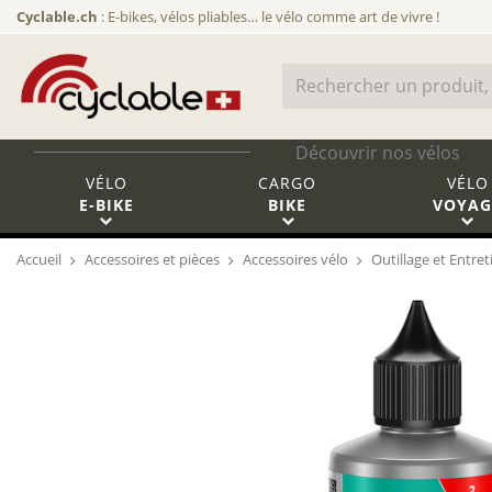
Cyclable.ch
: E-bikes, vélos pliables… le vélo comme art de vivre !
Découvrir nos vélos
VÉLO
CARGO
VÉLO
E-BIKE
BIKE
VOYAG
Accueil
Accessoires et pièces
Accessoires vélo
Outillage et Entret