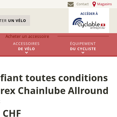
Contact
Magasins
ACCÉDER À
STER
UN VÉLO
Acheter un accessoire
ACCESSOIRES
ÉQUIPEMENT
DE
VÉLO
DU
CYCLISTE
fiant toutes conditions
rex Chainlube Allround
X
0 CHF