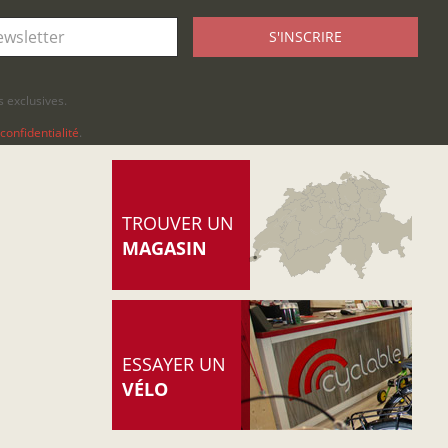
S'INSCRIRE
 exclusives.
confidentialité
.
TROUVER UN
MAGASIN
ESSAYER UN
VÉLO