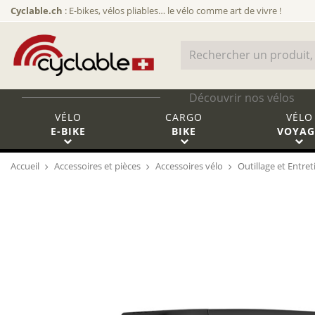
Cyclable.ch
: E-bikes, vélos pliables… le vélo comme art de vivre !
Découvrir nos vélos
VÉLO
CARGO
VÉLO
E-BIKE
BIKE
VOYAG
Accueil
Accessoires et pièces
Accessoires vélo
Outillage et Entret