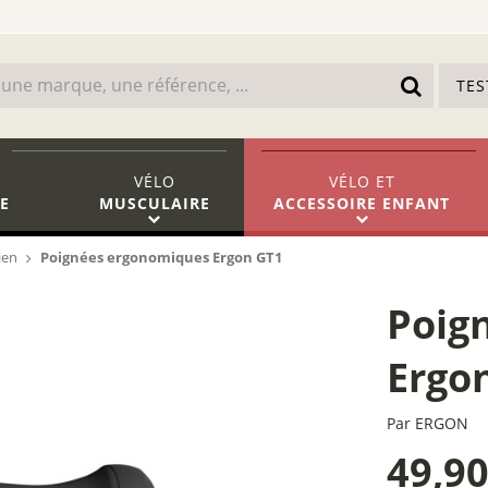
TE
VÉLO
VÉLO
ET
E
MUSCULAIRE
ACCESSOIRE ENFANT
ien
Poignées ergonomiques Ergon GT1
Poig
Ergo
Par
ERGON
49,9