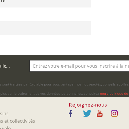
tre
eils…
 sont traitées par Cyclable pour vous partager nos nouveautés, conseils et offres
 plus sur le traitement de vos données personnelles, consultez
notre politique de 
Rejoignez-nous
sins
s et collectivités
 vélo