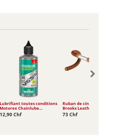
Lubrifiant toutes conditions
Ruban de cintre en cuir
Motorex Chainlube
Brooks Leather
Allround
12,90 Chf
73 Chf