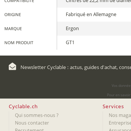
Cintres de 22,2 mm de diamè
COMPATIBILITÉ
Fabriqué en Allemagne
ORIGINE
Ergon
MARQUE
GT1
NOM PRODUIT
Newsletter Cyclable : actus, guides d'achat, cons
Vos données
Pour en savoir
Cyclable.ch
Services
Qui sommes-nous ?
Nos maga
Nous contacter
Entreprise
Recrutement
Assurance