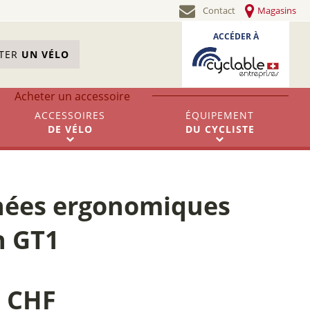
Contact
Magasins
ACCÉDER À
STER
UN VÉLO
Acheter un accessoire
ACCESSOIRES
ÉQUIPEMENT
DE
VÉLO
DU
CYCLISTE
nées ergonomiques
n GT1
0 CHF