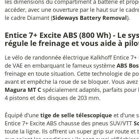
les dimensions du compartiment à batterie et prop
accéder, avec une ouverture par le haut sur le cadr
le cadre Diamant (
Sideways Battery Removal
).
Entice 7+ Excite ABS (800 Wh) - Le 
régule le freinage et vous aide à pil
Le vélo de randonnée électrique Kalkhoff Entice 7
de VAE en embarquant le fameux système
ABS Bos
freinage en toute situation. Cette technologie de po
avant et empêche la roue de se bloquer. Vous ave
Magura MT C
spécialement adaptés, parfaits pour l
4 pistons et des disques de 203 mm.
Équipé d'une
tige de selle télescopique
et d'une s
Entice 7+ Excite ABS chausse des pneus SUV/VTT
S
toute la ligne. Ils offrent un super grip sur route et