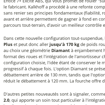
Entice 7+ Excite ABS, qui vous promet de rouler "s
le fabricant. Kalkhoff a procédé à une refonte comp
sans renier ses principes fondamentaux (fiabilité, 
avant et arrière permettent de gagner à fond en con
parcours tout-terrain, d'avoir un meilleur contrôle 
Dans cette nouvelle configuration tout-suspendue, l'
Plus
et peut donc aller
jusqu'à 170 kg
de poids rou
au choix une géométrie
Diamant
à enjambement 
format des roues et l'intégration de l'amortisseur 
configuration choisie, l'idée étant de conserver 
progressif à chaque fois. L'option Diamant se prése
débattement arrière de 130 mm, tandis que l'optio
réduit le débattement à 120 mm. La fourche offre
D'autres petites nouveautés sont à signaler, comm
2.0
, qui apporte un soin tout particulier à l'intégrat