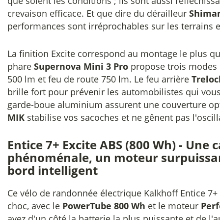
que soient les conditions ; ils sont aussi réfléchiss
crevaison efficace. Et que dire du dérailleur
Shiman
performances sont irréprochables sur les terrains e
La finition Excite correspond au montage le plus qu
phare
Supernova Mini 3 Pro
propose trois modes d
500 lm et feu de route 750 lm. Le feu arrière
Treloc
brille fort pour prévenir les automobilistes qui vou
garde-boue aluminium assurent une couverture op
MIK
stabilise vos sacoches et ne gênent pas l'oscilla
Entice 7+ Excite ABS (800 Wh) - Une c
phénoménale, un moteur surpuissan
bord intelligent
Ce vélo de randonnée électrique Kalkhoff Entice 7
choc, avec le
PowerTube 800 Wh
et le moteur
Per
avez d'un côté la batterie la plus puissante et de l