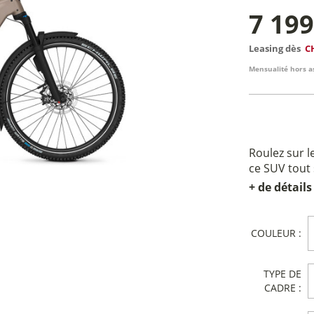
7 19
Leasing dès
C
Mensualité hors a
Roulez sur l
ce SUV tout
+ de détails
COULEUR :
TYPE DE
CADRE :