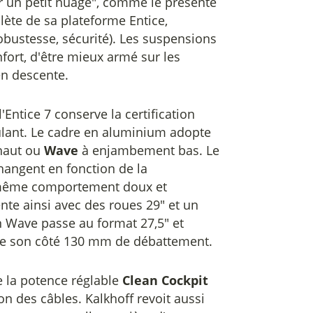
ur un petit nuage", comme le présente
lète de sa plateforme Entice,
robustesse, sécurité). Les suspensions
fort, d'être mieux armé sur les
en descente.
Entice 7 conserve la certification
lant. Le cadre en aluminium adopte
haut ou
Wave
à enjambement bas. Le
changent en fonction de la
le même comportement doux et
nte ainsi avec des roues 29" et un
n Wave passe au format 27,5" et
 de son côté 130 mm de débattement.
e la potence réglable
Clean Cockpit
ion des câbles. Kalkhoff revoit aussi