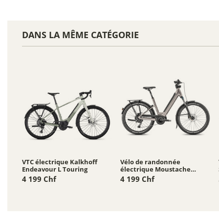
DANS LA MÊME CATÉGORIE
VTC électrique Kalkhoff
Vélo de randonnée
Endeavour L Touring
électrique Moustache
Xroad 4 - 800 Wh
4 199 Chf
4 199 Chf