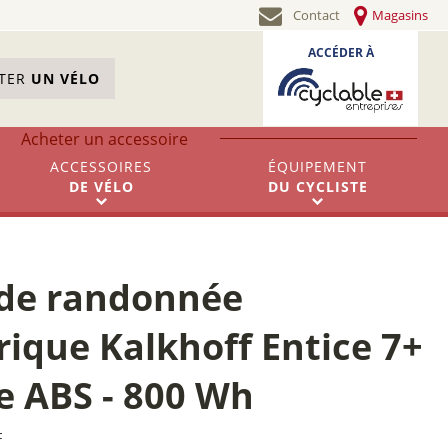
Contact
Magasins
ACCÉDER À
STER
UN VÉLO
Acheter un accessoire
ACCESSOIRES
ÉQUIPEMENT
DE
VÉLO
DU
CYCLISTE
 de randonnée
rique Kalkhoff Entice 7+
e ABS - 800 Wh
F