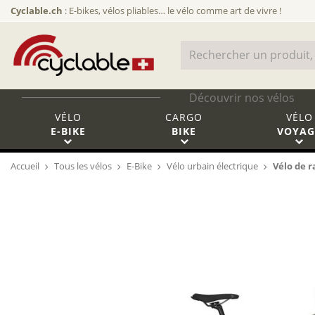
Cyclable.ch
: E-bikes, vélos pliables… le vélo comme art de vivre !
Découvrir nos vélos
VÉLO
CARGO
VÉLO
E-BIKE
BIKE
VOYAG
Accueil
Tous les vélos
E-Bike
Vélo urbain électrique
Vélo de r