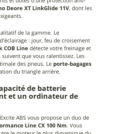
ants et dotés d'une protection anti-
o Deore XT LinkGlide 11V
, dont les
xigeants.
alitatif de la gamme. Le
'éclairage : jour, feu de croisement
k COB Line
détecte votre freinage et
s suivent que vous ralentissez. Les
timale des pneus. Le
porte-bagages
tion du triangle arrière.
apacité de batterie
t et un ordinateur de
+ Excite ABS vous propose un duo de
formance Line CX 100 Nm
. Vous
'autre le moteur le plus dynamique du