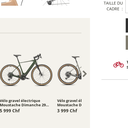
TAILLE DU
CADRE :
Vélo gravel électrique
Vélo gravel électrique
Vélo gr
Moustache Dimanche 29
Moustache Dimanche 29
Mousta
Gravel 6 -...
Gravel 4 -...
Gravel 2
5 999 Chf
3 999 Chf
3 999 