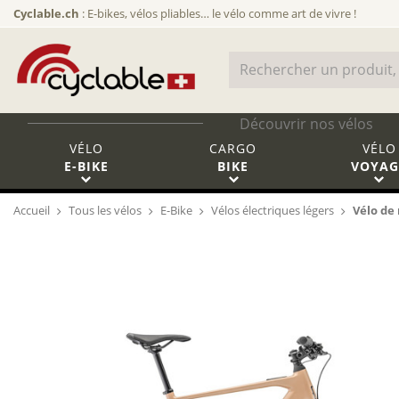
Cyclable.ch
: E-bikes, vélos pliables… le vélo comme art de vivre !
Découvrir nos vélos
VÉLO
CARGO
VÉLO
E-BIKE
BIKE
VOYAG
Accueil
Tous les vélos
E-Bike
Vélos électriques légers
Vélo de