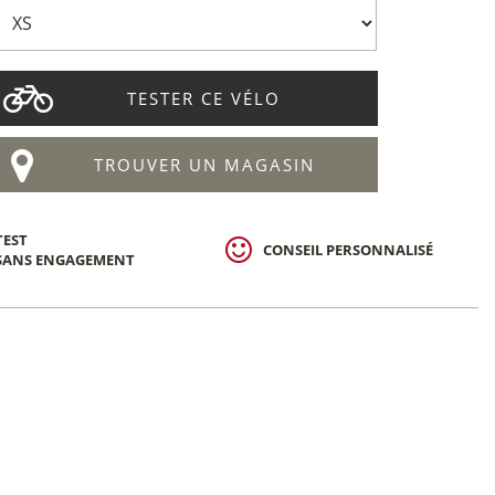
TESTER CE VÉLO
TROUVER UN MAGASIN
TEST
CONSEIL PERSONNALISÉ
SANS ENGAGEMENT
avel électrique
che Dimanche 29
 -...
Chf