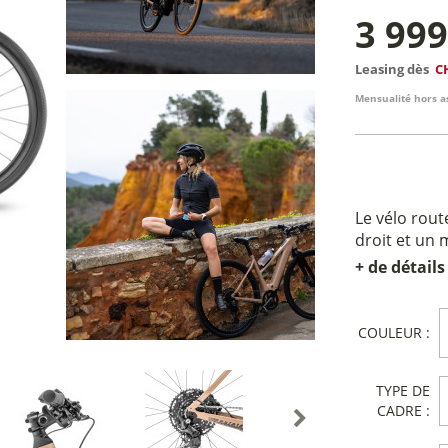
3 99
Leasing dès
C
Mensualité hors a
Le vélo rout
droit et un
+ de détails
COULEUR :
TYPE DE
CADRE :