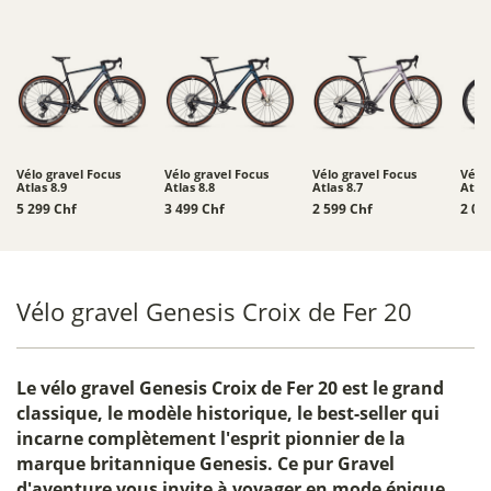
Vélo gravel Focus
Vélo gravel Focus
Vélo gravel Focus
Vélo 
Atlas 8.9
Atlas 8.8
Atlas 8.7
Atlas
5 299 Chf
3 499 Chf
2 599 Chf
2 06
Vélo gravel Genesis Croix de Fer 20
Le
vélo gravel Genesis Croix de Fer 20
est le grand
classique, le modèle historique, le best-seller qui
incarne complètement l'esprit pionnier de la
marque britannique Genesis. Ce pur Gravel
d'aventure vous invite à voyager en mode épique