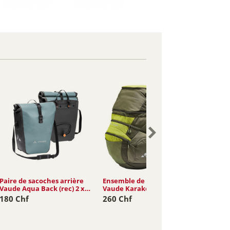
Paire de sacoches arrière
Ensemble de sacoches
Paire d
Vaude Aqua Back (rec) 2 x
Vaude Karakorum Pro 65L
Vaude 
24L
19L
180 Chf
260 Chf
155 C