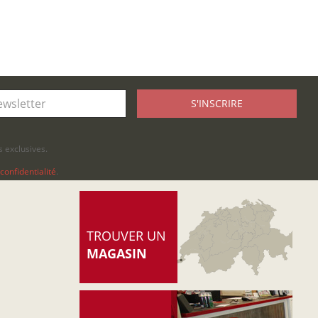
S'INSCRIRE
 exclusives.
confidentialité
.
TROUVER UN
MAGASIN