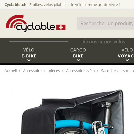
Cyclable.ch
: E-bikes, vélos pliables… le vélo comme art de vivre !
Découvrir nos vélos
VÉLO
CARGO
VÉLO
E-BIKE
BIKE
VOYAG
Accueil
Accessoires et pièces
Accessoires vélo
Sacoches et sacs