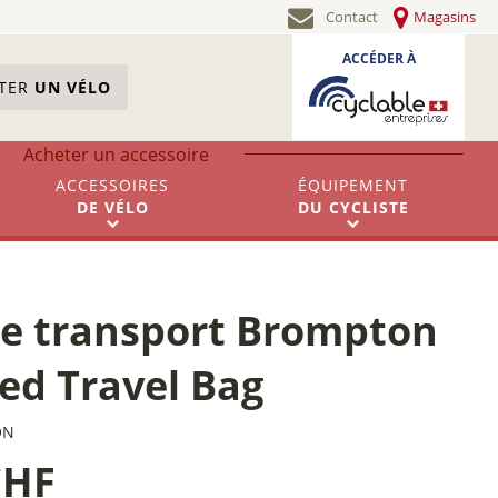
Contact
Magasins
ACCÉDER À
STER
UN VÉLO
Acheter un accessoire
ACCESSOIRES
ÉQUIPEMENT
DE
VÉLO
DU
CYCLISTE
de transport Brompton
ed Travel Bag
ON
CHF