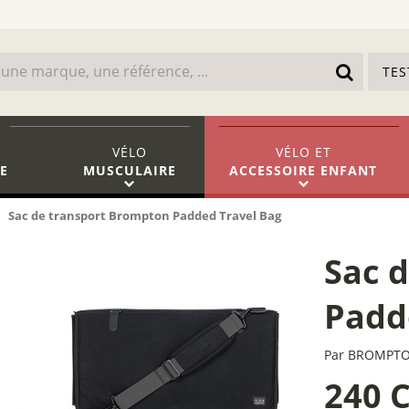
TE
VÉLO
VÉLO
ET
E
MUSCULAIRE
ACCESSOIRE ENFANT
Sac de transport Brompton Padded Travel Bag
Sac 
Padd
Par
BROMPT
240 