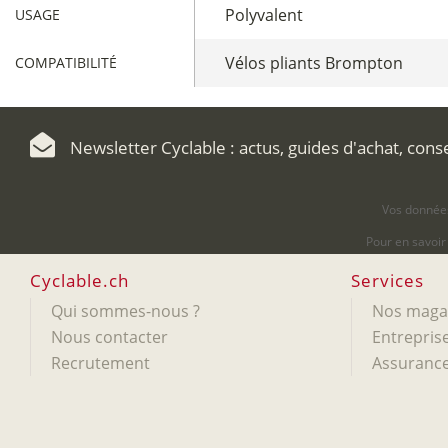
Polyvalent
USAGE
Vélos pliants Brompton
COMPATIBILITÉ
Newsletter Cyclable : actus, guides d'achat, cons
Vos données
Pour en savoir
Cyclable.ch
Services
Qui sommes-nous ?
Nos maga
Nous contacter
Entreprise
Recrutement
Assurance