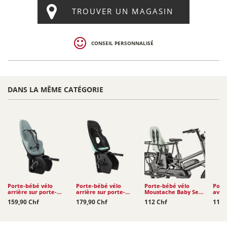
TROUVER UN MAGASIN
CONSEIL PERSONNALISÉ
DANS LA MÊME CATÉGORIE
Porte-bébé vélo
Porte-bébé vélo
Porte-bébé vélo
Port
arrière sur porte-
arrière sur porte-
Moustache Baby Seat
avan
bagages Thule Yepp 2
bagages Thule Yepp...
MIK HD by Urban Iki
Obse
159,90 Chf
179,90 Chf
112 Chf
119 
Maxi