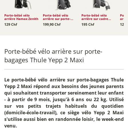
Porte-bébé vélo
Porte-bébé vélo
Porte-bébé vélo
Port
arrière Hamax Zenith
arrière sur porte-
arrière sur cadre
arriè
bagages Hamax
Hamax Caress
Hama
129 Chf
199,90 Chf
195 Chf
129 
Caress
Porte-bébé vélo arrière sur porte-
bagages Thule Yepp 2 Maxi
Le
porte-bébé vélo arrière sur porte-bagages Thule
Yepp 2 Maxi
répond aux besoins des jeunes parents
qui souhaitent transporter sereinement leur enfant
- à partir de 9 mois, jusqu'à 6 ans ou 22 kg. Utilisé
sur vos petits trajets habituels du quotidien
(domicile-école-travail), ce siège vélo Yepp 2 Maxi
s'utilise aussi bien en randonnée loisir, le week-end
venu.