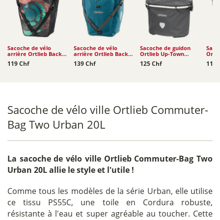
Sacoche de vélo
Sacoche de vélo
Sacoche de guidon
Saco
arrière Ortlieb Back-
arrière Ortlieb Back-
Ortlieb Up-Town
Ortl
Roller Design 20L
Roller Plus 23L
Urban 17.5L
17.5L
119 Chf
139 Chf
125 Chf
115 
Sacoche de vélo ville Ortlieb Commuter-
Bag Two Urban 20L
La
sacoche de vélo ville Ortlieb Commuter-Bag Two
Urban 20L
allie le style et l'utile !
Comme tous les modèles de la série Urban, elle utilise
ce tissu PS55C, une toile en Cordura robuste,
résistante à l'eau et super agréable au toucher. Cette