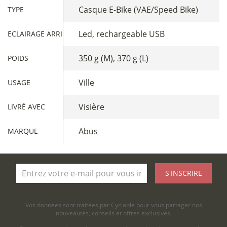
Casque E-Bike (VAE/Speed Bike)
TYPE
Led, rechargeable USB
ECLAIRAGE ARRIÈRE
350 g (M), 370 g (L)
POIDS
Ville
USAGE
Visière
LIVRÉ AVEC
Abus
MARQUE
S'INSCRIRE
Vos données sont traitées par Cyclable pour vous partager nos
nouveautés, conseils et offres exclusives.