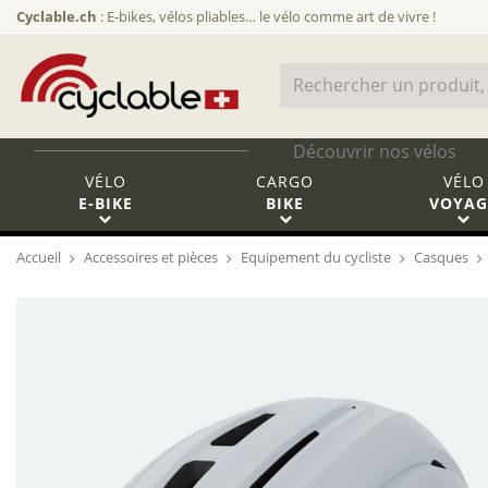
Cyclable.ch
: E-bikes, vélos pliables… le vélo comme art de vivre !
Découvrir nos vélos
VÉLO
CARGO
VÉLO
E-BIKE
BIKE
VOYAG
Accueil
Accessoires et pièces
Equipement du cycliste
Casques