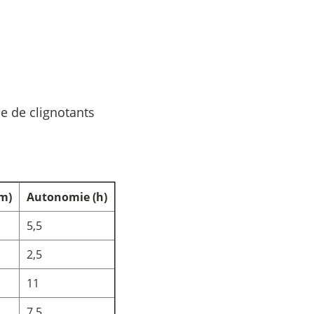
e de clignotants
lm)
Autonomie (h)
5,5
2,5
11
7,5