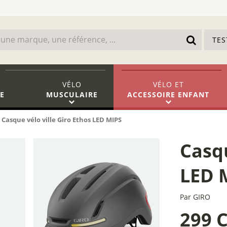
TE
VÉLO
VÉLO
ET
E
MUSCULAIRE
ACCESSOIRE ENFANT
Casque vélo ville Giro Ethos LED MIPS
Casqu
LED 
Par
GIRO
299 