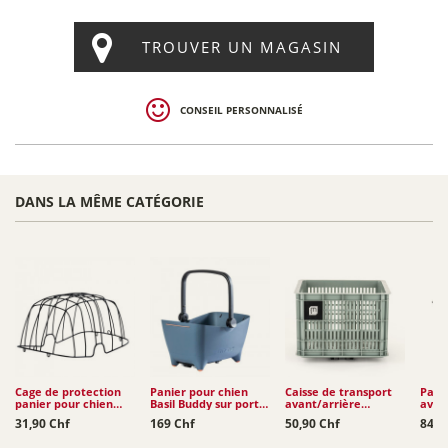
TROUVER UN MAGASIN
CONSEIL PERSONNALISÉ
DANS LA MÊME CATÉGORIE
Cage de protection
Panier pour chien
Caisse de transport
Pani
panier pour chien
Basil Buddy sur porte-
avant/arrière
avan
Basil Buddy
bagages MIK
Moustache Frida 33L
Mous
31,90 Chf
169 Chf
50,90 Chf
84,9
23L