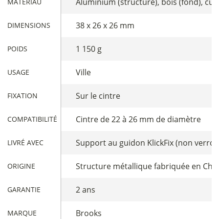
Aluminium (structure), bois (fond), cuir
MATÉRIAU
38 x 26 x 26 mm
DIMENSIONS
1 150 g
POIDS
Ville
USAGE
Sur le cintre
FIXATION
Cintre de 22 à 26 mm de diamètre
COMPATIBILITÉ
Support au guidon KlickFix (non verroui
LIVRÉ AVEC
Structure métallique fabriquée en Chin
ORIGINE
2 ans
GARANTIE
Brooks
MARQUE