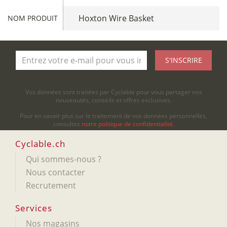
Hoxton Wire Basket
NOM PRODUIT
S'INSCRIRE
Vos données sont traitées par Cyclable pour vous partager nos
nouveautés, conseils et offres exclusives.
Pour en savoir plus sur le traitement de vos données personnelles,
consultez
notre politique de confidentialité
.
Cyclable.ch
Qui sommes-nous ?
Nous contacter
Recrutement
Services
Nos magasins