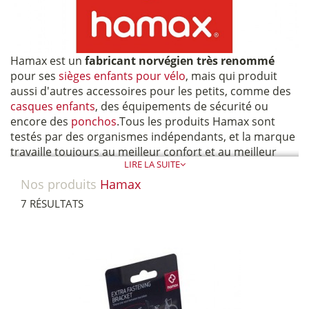
Hamax est un
fabricant norvégien très renommé
pour ses
sièges enfants pour vélo
, mais qui produit
aussi d'autres accessoires pour les petits, comme des
casques enfants
, des équipements de sécurité ou
encore des
ponchos
.
Tous les produits Hamax sont
testés par des organismes indépendants, et la marque
travaille toujours au meilleur confort et au meilleur
LIRE LA SUITE
design de ses nouveautés.
Nos produits
Hamax
7 RÉSULTATS
Par ailleurs, elle propose toutes sortes de pièces
détachées permettant de remplacer telle ou telle pièce
ayant vécu. Cela permet aussi de rallonger la durée de
vie de ses produits. Dans le cas où vous recherchez
une
pièce détachée de la marque Hamax,
contactez-
nous
: nous vous donnerons le délai et le prix.