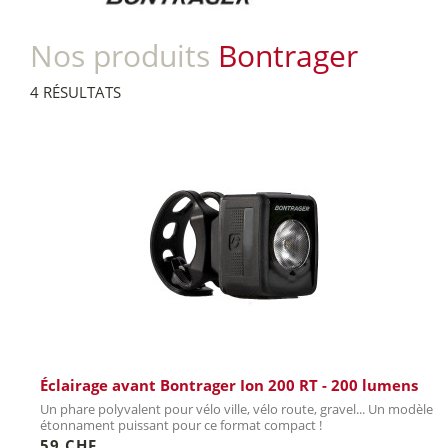
Nos produits
Bontrager
4 RÉSULTATS
Éclairage avant Bontrager Ion 200 RT - 200 lumens
Un phare polyvalent pour vélo ville, vélo route, gravel... Un modèle
étonnament puissant pour ce format compact !
59 CHF