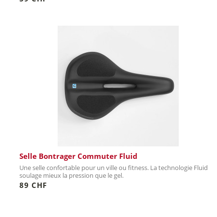
Selle Bontrager Commuter Fluid
Une selle confortable pour un ville ou fitness. La technologie Fluid
soulage mieux la pression que le gel.
89 CHF