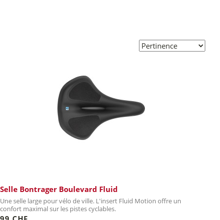
Selle Bontrager Boulevard Fluid
Une selle large pour vélo de ville. L'insert Fluid Motion offre un
confort maximal sur les pistes cyclables.
99 CHF