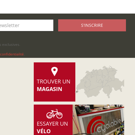
S'INSCRIRE
 exclusives.
confidentialité
.
TROUVER UN
MAGASIN
ESSAYER UN
VÉLO