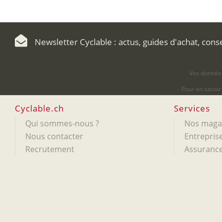
Newsletter Cyclable : actus, guides d'achat, cons
Vos données
Pour en savoir
Cyclable.ch
Services
Qui sommes-nous ?
Nos maga
Nous contacter
Entreprise
Recrutement
Assurance