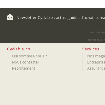
Newsletter Cyclable : actus, guides d'achat, cons
Vos données
Pour en savoir
Cyclable.ch
Services
Qui sommes-nous ?
Nos maga
Nous contacter
Entreprise
Recrutement
Assurance