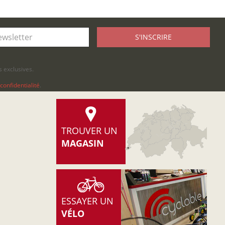
S'INSCRIRE
 exclusives.
confidentialité
.
TROUVER UN
MAGASIN
ESSAYER UN
VÉLO