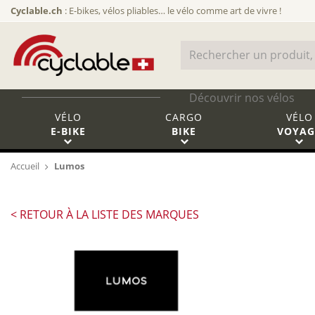
Cyclable.ch
: E-bikes, vélos pliables… le vélo comme art de vivre !
Découvrir nos vélos
VÉLO
CARGO
VÉLO
E-BIKE
BIKE
VOYAG
Accueil
Lumos
< RETOUR À LA LISTE DES MARQUES