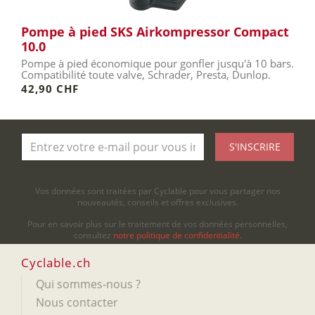
Pompe à pied SKS Airkompressor Compact
10.0
Pompe à pied économique pour gonfler jusqu'à 10 bars.
Compatibilité toute valve, Schrader, Presta, Dunlop.
42,90 CHF
S'INSCRIRE
Vos données sont traitées par Cyclable pour vous partager nos
nouveautés, conseils et offres exclusives.
Pour en savoir plus sur le traitement de vos données personnelles,
consultez
notre politique de confidentialité
.
Cyclable.ch
Qui sommes-nous ?
Nous contacter