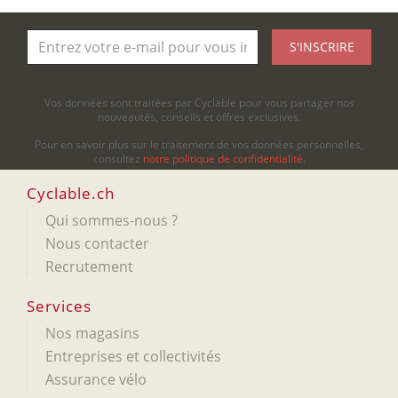
S'INSCRIRE
Vos données sont traitées par Cyclable pour vous partager nos
nouveautés, conseils et offres exclusives.
Pour en savoir plus sur le traitement de vos données personnelles,
consultez
notre politique de confidentialité
.
Cyclable.ch
Qui sommes-nous ?
Nous contacter
Recrutement
Services
Nos magasins
Entreprises et collectivités
Assurance vélo