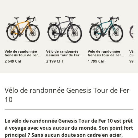
Vélo de randonnée
Vélo de randonnée
Vélo de randonnée
Vélo
Genesis Tour de Fer
Genesis Tour de Fer
Genesis Tour de Fer
Cube
40
30
20
2 649 Chf
2 199 Chf
1 799 Chf
999 
Vélo de randonnée Genesis Tour de Fer
10
Le
vélo de randonnée Genesis Tour de Fer 10
est prêt
à voyage avec vous autour du monde. Son point fort
principal ? Sans aucun doute son cadre en acier,