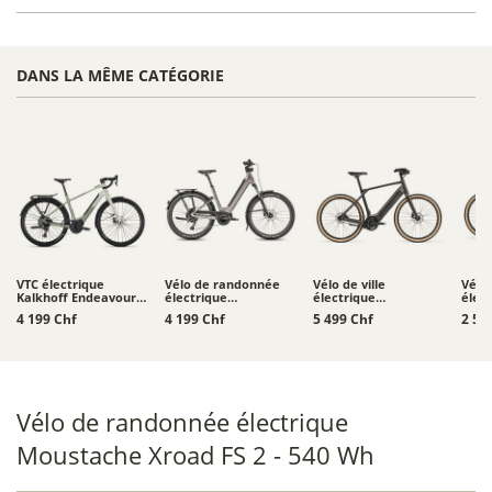
DANS LA MÊME CATÉGORIE
VTC électrique
Vélo de randonnée
Vélo de ville
Vélo 
Kalkhoff Endeavour L
électrique
électrique
élec
Touring
Moustache Xroad 4 -
Schindelhauer
Schi
4 199 Chf
4 199 Chf
5 499 Chf
2 52
800 Wh
Heinrich XIV
Heinr
Vélo de randonnée électrique
Moustache Xroad FS 2 - 540 Wh