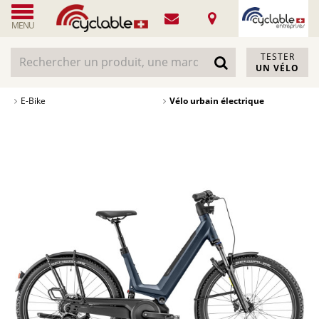
MENU
TESTER
UN VÉLO
E-Bike
Vélo urbain électrique