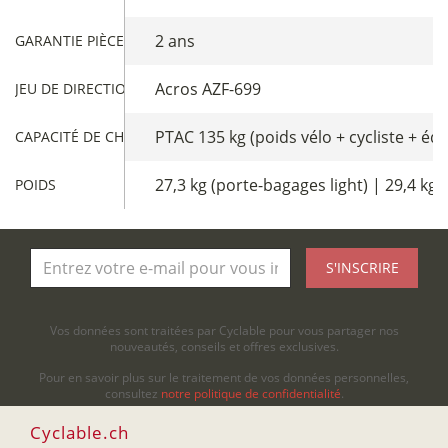
2 ans
GARANTIE PIÈCES
Acros AZF-699
JEU DE DIRECTION
PTAC 135 kg (poids vélo + cycliste + é
CAPACITÉ DE CHARGE
27,3 kg (porte-bagages light) | 29,4 k
POIDS
S'INSCRIRE
Vos données sont traitées par Cyclable pour vous partager nos
nouveautés, conseils et offres exclusives.
Pour en savoir plus sur le traitement de vos données personnelles,
consultez
notre politique de confidentialité
.
Cyclable.ch