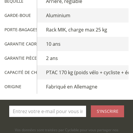
Arrière, réglable
BÉQUILLE
Aluminium
GARDE-BOUE
Rack MIK, charge max 25 kg
PORTE-BAGAGES ARRIÈRE
10 ans
GARANTIE CADRE
2 ans
GARANTIE PIÈCES
PTAC 170 kg (poids vélo + cycliste + éq
CAPACITÉ DE CHARGE
Fabriqué en Allemagne
ORIGINE
S'INSCRIRE
Vos données sont traitées par Cyclable pour vous partager nos