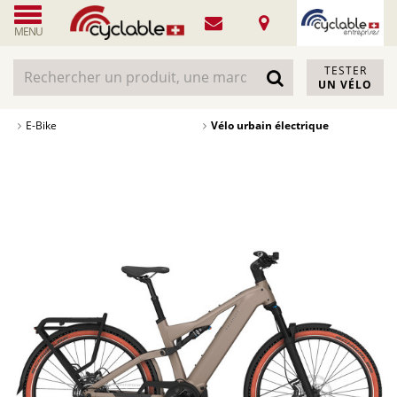
MENU
TESTER
UN VÉLO
E-Bike
Vélo urbain électrique