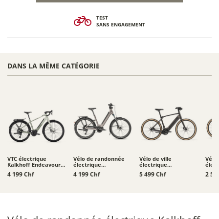
TEST
SANS ENGAGEMENT
DANS LA MÊME CATÉGORIE
VTC électrique
Vélo de randonnée
Vélo de ville
Vélo 
Kalkhoff Endeavour L
électrique
électrique
élec
Touring
Moustache Xroad 4 -
Schindelhauer
Schi
4 199 Chf
4 199 Chf
5 499 Chf
2 52
800 Wh
Heinrich XIV
Heinr