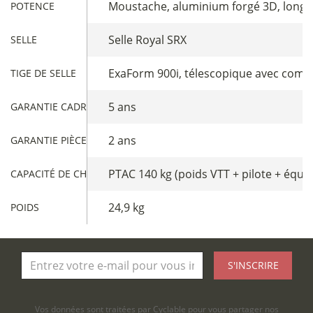
Moustache, aluminium forgé 3D, long
POTENCE
Selle Royal SRX
SELLE
ExaForm 900i, télescopique avec comm
TIGE DE SELLE
5 ans
GARANTIE CADRE
2 ans
GARANTIE PIÈCES
PTAC 140 kg (poids VTT + pilote + équ
CAPACITÉ DE CHARGE
24,9 kg
POIDS
S'INSCRIRE
Vos données sont traitées par Cyclable pour vous partager nos