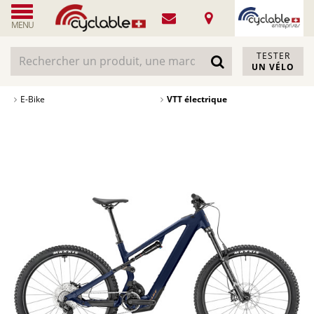
MENU
TESTER
UN VÉLO
E-Bike
VTT électrique