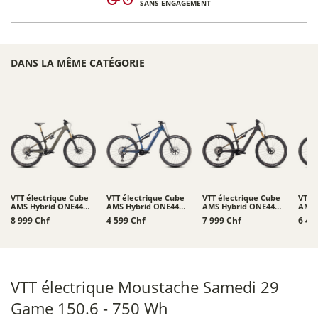
SANS ENGAGEMENT
DANS LA MÊME CATÉGORIE
VTT électrique Cube
VTT électrique Cube
VTT électrique Cube
VTT 
AMS Hybrid ONE44
AMS Hybrid ONE44
AMS Hybrid ONE44
AMS 
C:68X Super TM 400X
C:68X SLX 400X 29
C:68X SLT 400X 29
C:68
8 999 Chf
4 599 Chf
7 999 Chf
6 49
29
VTT électrique Moustache Samedi 29
Game 150.6 - 750 Wh