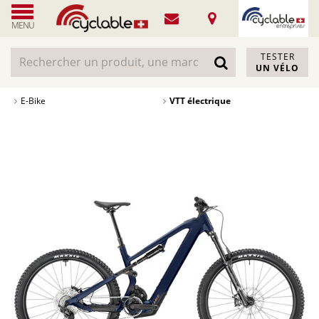
MENU
TESTER
UN VÉLO
E-Bike
VTT électrique