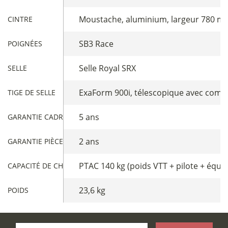
Moustache, aluminium, largeur 780 mm
CINTRE
SB3 Race
POIGNÉES
Selle Royal SRX
SELLE
ExaForm 900i, télescopique avec comm
TIGE DE SELLE
5 ans
GARANTIE CADRE
2 ans
GARANTIE PIÈCES
PTAC 140 kg (poids VTT + pilote + équ
CAPACITÉ DE CHARGE
23,6 kg
POIDS