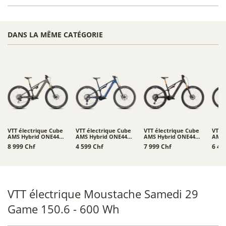
DANS LA MÊME CATÉGORIE
VTT électrique Cube
VTT électrique Cube
VTT électrique Cube
VTT 
AMS Hybrid ONE44
AMS Hybrid ONE44
AMS Hybrid ONE44
AMS 
C:68X Super TM 400X
C:68X SLX 400X 29
C:68X SLT 400X 29
C:68
8 999 Chf
4 599 Chf
7 999 Chf
6 49
29
VTT électrique Moustache Samedi 29
Game 150.6 - 600 Wh